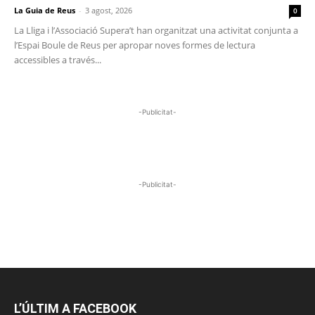
La Guia de Reus
-
3 agost, 2026
0
La Lliga i l’Associació Supera’t han organitzat una activitat conjunta a
l’Espai Boule de Reus per apropar noves formes de lectura
accessibles a través...
-Publicitat-
-Publicitat-
L’ÚLTIM A FACEBOOK