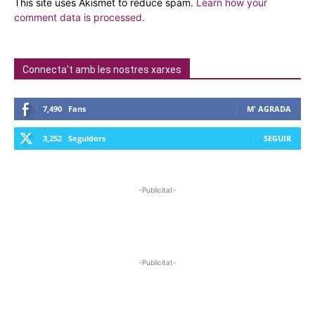
This site uses Akismet to reduce spam.
Learn how your
comment data is processed.
Connecta't amb les nostres xarxes
7,490
Fans
M' AGRADA
3,252
Seguidors
SEGUIR
-Publicitat-
-Publicitat-