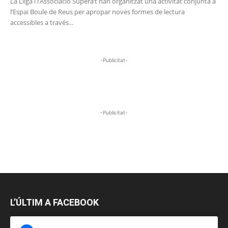
La Lliga i l’Associació Supera’t han organitzat una activitat conjunta a
l’Espai Boule de Reus per apropar noves formes de lectura
accessibles a través...
-Publicitat-
-Publicitat-
L’ÚLTIM A FACEBOOK