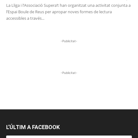
La Lliga i l’Associació Supera’t han organitzat una activitat conjunta a
l’Espai Boule de Reus per apropar noves formes de lectura
accessibles a través...
-Publicitat-
-Publicitat-
L’ÚLTIM A FACEBOOK