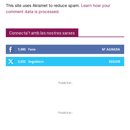
This site uses Akismet to reduce spam.
Learn how your
comment data is processed.
Connecta't amb les nostres xarxes
7,490
Fans
M' AGRADA
3,252
Seguidors
SEGUIR
-Publicitat-
-Publicitat-