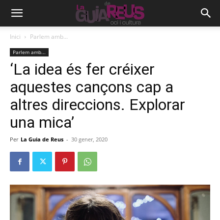
Inici
Parlem amb...
Parlem amb...
‘La idea és fer créixer
aquestes cançons cap a
altres direccions. Explorar
una mica’
Per
La Guia de Reus
-
30 gener, 2020