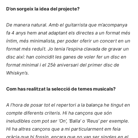
D’on sorgeix la idea del projecte?
De manera natural. Amb el guitarrista que m’acompanya
fa 4 anys hem anat adaptant els directes a un format més
íntim, més minimalista, per poder oferir un concert en un
format més reduït. Jo tenia l’espina clavada de gravar un
disc així: han coincidit les ganes de voler fer un disc en
format minimal i el 25è aniversari del primer disc de
Whiskyn’s.
Com has realitzat la selecció de temes musicals?
A l’hora de posar tot el repertori a la balança he tingut en
compte diferents criteris. Hi ha cançons que són
ineludibles com pot ser ‘On’, ‘Balla’ o ‘Reus’ per exemple.
Hi ha altres cançons que a mi particularment em feia
gràcia que hi fossin, encara que no van ser singles en el