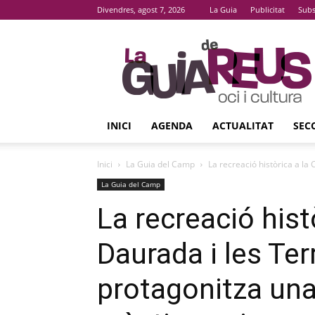
Divendres, agost 7, 2026
La Guia
Publicitat
Subs
La
Guia
De
Reus
INICI
AGENDA
ACTUALITAT
SEC
Inici
La Guia del Camp
La recreació històrica a la 
La Guia del Camp
La recreació hist
Daurada i les Ter
protagonitza una