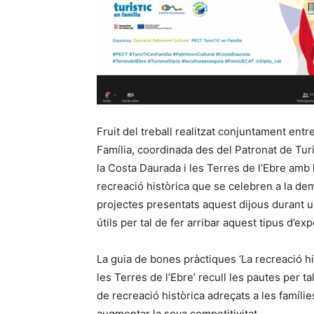
Fruit del treball realitzat conjuntament ent
Família, coordinada des del Patronat de Turis
la Costa Daurada i les Terres de l’Ebre amb l’
recreació històrica que se celebren a la de
projectes presentats aquest dijous durant u
útils per tal de fer arribar aquest tipus d’exp
La guia de bones pràctiques ‘La recreació his
les Terres de l’Ebre’ recull les pautes per t
de recreació històrica adreçats a les famílie
augmentar la seva competitivitat.