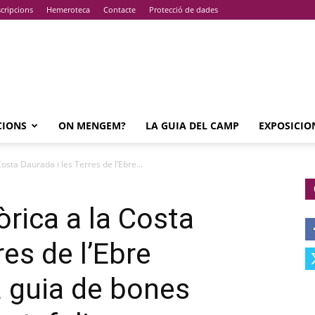
cripcions
Hemeroteca
Contacte
Protecció de dades
CIONS
ON MENGEM?
LA GUIA DEL CAMP
EXPOSICIO
Costa Daurada i les Terres de l’Ebre...
òrica a la Costa
res de l’Ebre
 guia de bones