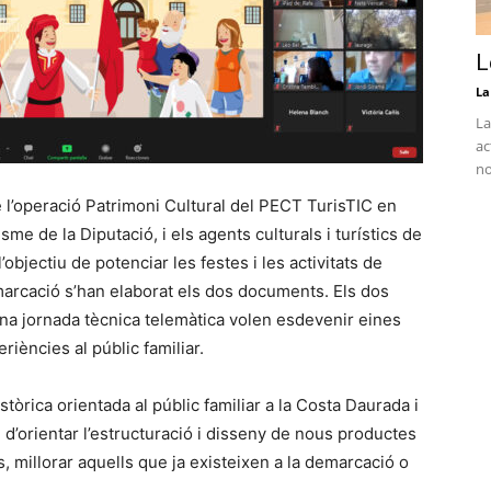
L
La
La
ac
no
re l’operació Patrimoni Cultural del PECT TurisTIC en
me de la Diputació, i els agents culturals i turístics de
objectiu de potenciar les festes i les activitats de
marcació s’han elaborat els dos documents. Els dos
na jornada tècnica telemàtica volen esdevenir eines
eriències al públic familiar.
tòrica orientada al públic familiar a la Costa Daurada i
al d’orientar l’estructuració i disseny de nous productes
s, millorar aquells que ja existeixen a la demarcació o