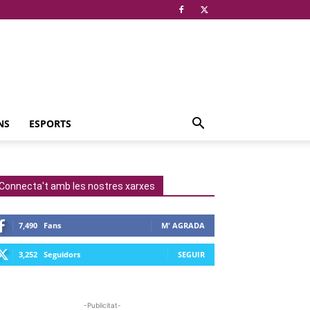
NS
ESPORTS
Connecta't amb les nostres xarxes
7,490
Fans
M' AGRADA
3,252
Seguidors
SEGUIR
-Publicitat-