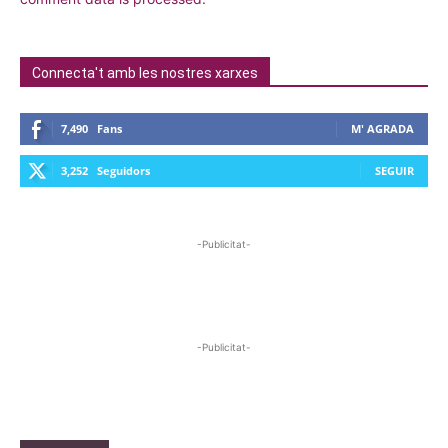
Connecta't amb les nostres xarxes
7,490
Fans
M' AGRADA
3,252
Seguidors
SEGUIR
-Publicitat-
-Publicitat-