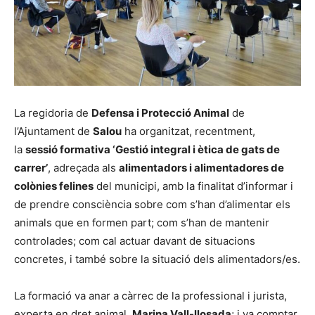
La regidoria de
Defensa i Protecció Animal
de
l’Ajuntament de
Salou
ha organitzat, recentment,
la
sessió formativa ‘Gestió integral i ètica de gats de
carrer’
, adreçada als
alimentadors i alimentadores de
colònies felines
del municipi, amb la finalitat d’informar i
de prendre consciència sobre com s’han d’alimentar els
animals que en formen part; com s’han de mantenir
controlades; com cal actuar davant de situacions
concretes, i també sobre la situació dels alimentadors/es.
La formació va anar a càrrec de la professional i jurista,
experta en dret animal,
Marina Vall-llosada
; i va comptar