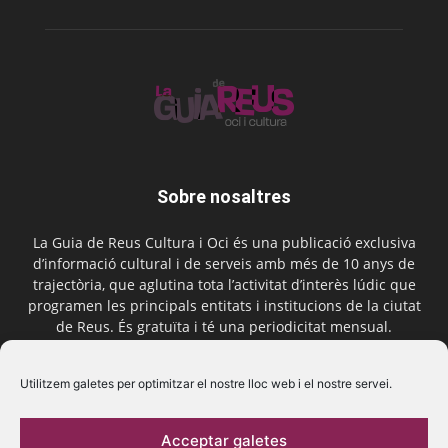
Sobre nosaltres
La Guia de Reus Cultura i Oci és una publicació exclusiva
d’informació cultural i de serveis amb més de 10 anys de
trajectòria, que aglutina tota l’activitat d’interès lúdic que
programen les principals entitats i institucions de la ciutat
de Reus. És gratuïta i té una periodicitat mensual.
Contactar-nos:
comercial@laguiadereus.com
Utilitzem galetes per optimitzar el nostre lloc web i el nostre servei.
Acceptar galetes
Segueix-nos