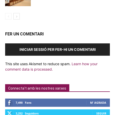
FER UN COMENTARI
INICIAR SESSIÓ PER FER-HI UN COMENTARI
This site uses Akismet to reduce spam.
Learn how your
comment data is processed.
Connecta't amb les nostres xarxes
7,490
Fans
M' AGRADA
3,252
Seguidors
SEGUIR