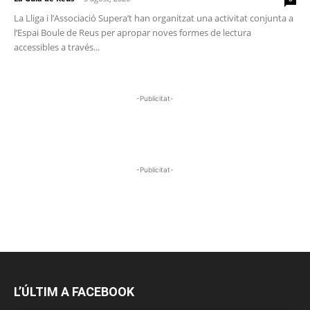
La Lliga i l’Associació Supera’t han organitzat una activitat conjunta a
l’Espai Boule de Reus per apropar noves formes de lectura
accessibles a través...
-Publicitat-
-Publicitat-
L’ÚLTIM A FACEBOOK