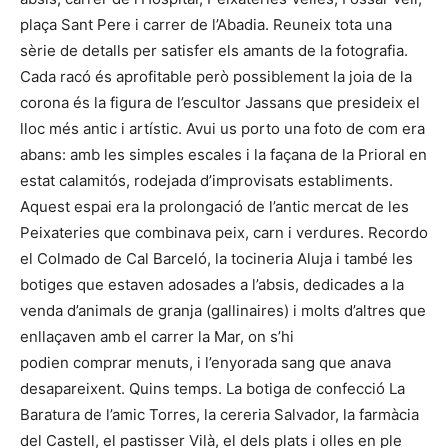
plaça Sant Pere i carrer de l’Abadia. Reuneix tota una
sèrie de detalls per satisfer els amants de la fotografia.
Cada racó és aprofitable però possiblement la joia de la
corona és la figura de l’escultor Jassans que presideix el
lloc més antic i artístic. Avui us porto una foto de com era
abans: amb les simples escales i la façana de la Prioral en
estat calamitós, rodejada d’improvisats establiments.
Aquest espai era la prolongació de l’antic mercat de les
Peixateries que combinava peix, carn i verdures. Recordo
el Colmado de Cal Barceló, la tocineria Aluja i també les
botiges que estaven adosades a l’absis, dedicades a la
venda d’animals de granja (gallinaires) i molts d’altres que
enllaçaven amb el carrer la Mar, on s’hi
podien comprar menuts, i l’enyorada sang que anava
desapareixent. Quins temps. La botiga de confecció La
Baratura de l’amic Torres, la cereria Salvador, la farmàcia
del Castell, el pastisser Vilà, el dels plats i olles en ple