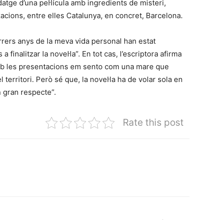
datge d’una pel·lícula amb ingredients de misteri,
zacions, entre elles Catalunya, en concret, Barcelona.
rrers anys de la meva vida personal han estat
 finalitzar la novel·la”. En tot cas, l’escriptora afirma
. Amb les presentacions em sento com una mare que
territori. Però sé que, la novel·la ha de volar sola en
 gran respecte”.
Rate this post