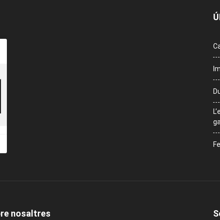
Ú
Ca
Im
Du
L’
ga
Fe
re nosaltres
S