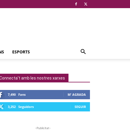
NS
ESPORTS
Connecta't amb les nostres xarxes
7,490
Fans
M' AGRADA
3,252
Seguidors
SEGUIR
-Publicitat-