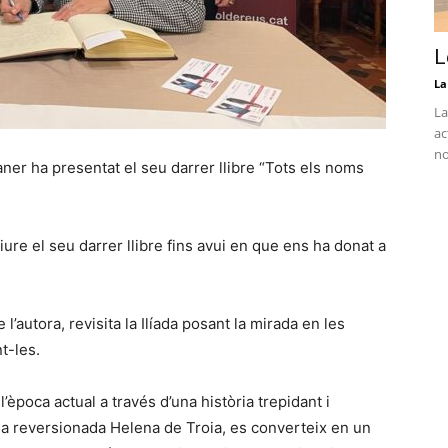
L
La
La
ac
no
ner ha presentat el seu darrer llibre “Tots els noms
re el seu darrer llibre fins avui en que ens ha donat a
 l’autora, revisita la Ilíada posant la mirada en les
t-les.
’època actual a través d’una història trepidant i
, la reversionada Helena de Troia, es converteix en un