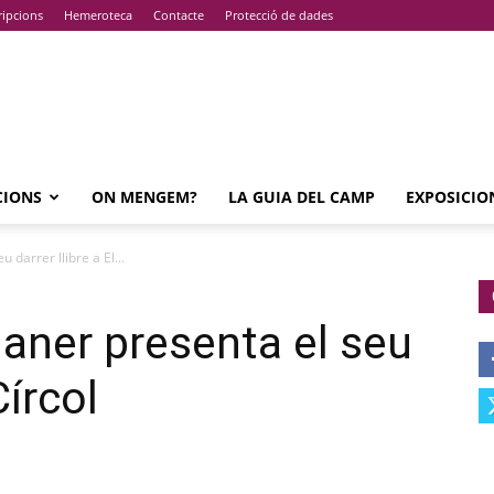
ripcions
Hemeroteca
Contacte
Protecció de dades
CIONS
ON MENGEM?
LA GUIA DEL CAMP
EXPOSICIO
 darrer llibre a El...
Janer presenta el seu
Círcol