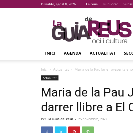
Dissabte, agost 8, 2026
La Guia
Publicitat
Subsc
La
Guia
De
Reus
INICI
AGENDA
ACTUALITAT
SEC
Inici
Actualitat
Maria de la Pau Janer presenta el seu
Actualitat
Maria de la Pau 
darrer llibre a El 
Per
La Guia de Reus
-
25 novembre, 2022