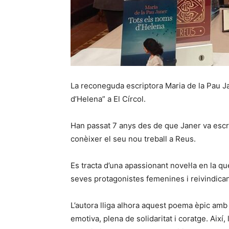
La reconeguda escriptora Maria de la Pau Ja
d’Helena” a El Círcol.
Han passat 7 anys des de que Janer va escriu
conèixer el seu nou treball a Reus.
Es tracta d’una apassionant novel·la en la que
seves protagonistes femenines i reivindican
L’autora lliga alhora aquest poema èpic amb l
emotiva, plena de solidaritat i coratge. Així