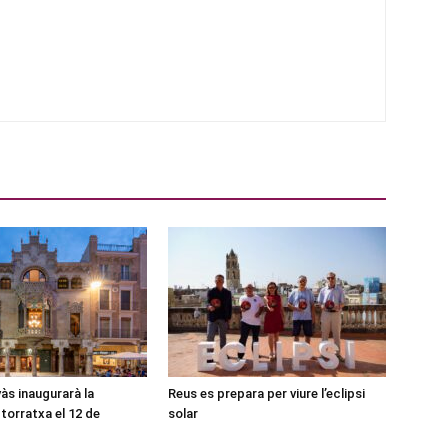
às inaugurarà la
Reus es prepara per viure l’eclipsi
torratxa el 12 de
solar