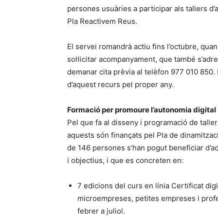
persones usuàries a participar als tallers 
Pla Reactivem Reus.
El servei romandrà actiu fins l’octubre, quan 
sol·licitar acompanyament, que també s’adre
demanar cita prèvia al telèfon 977 010 850. M
d’aquest recurs pel proper any.
Formació per promoure l’autonomia digital
Pel que fa al disseny i programació de tall
aquests són finançats pel Pla de dinamitza
de 146 persones s’han pogut beneficiar d’aq
i objectius, i que es concreten en:
7 edicions del curs en línia Certificat digi
microempreses, petites empreses i profe
febrer a juliol.