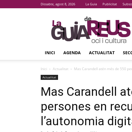
Dissabte, agost 8, 2026
La Guia
Publicitat
Subsc
La
Guia
De
Reus
INICI
AGENDA
ACTUALITAT
SEC
Inici
Actualitat
Mas Carandell atén més de 550 per
Actualitat
Mas Carandell a
persones en rec
l’autonomia digit