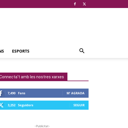
NS
ESPORTS
Connecta't amb les nostres xarxes
7,490
Fans
M' AGRADA
3,252
Seguidors
SEGUIR
-Publicitat-