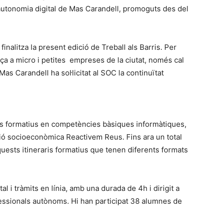
d’autonomia digital de Mas Carandell, promoguts des del
finalitza la present edició de Treball als Barris. Per
ça a micro i petites empreses de la ciutat, només cal
as Carandell ha sol·licitat al SOC la continuïtat
ers formatius en competències bàsiques informàtiques,
ció socioeconòmica Reactivem Reus. Fins ara un total
uests itineraris formatius que tenen diferents formats
tal i tràmits en línia, amb una durada de 4h i dirigit a
ssionals autònoms. Hi han participat 38 alumnes de