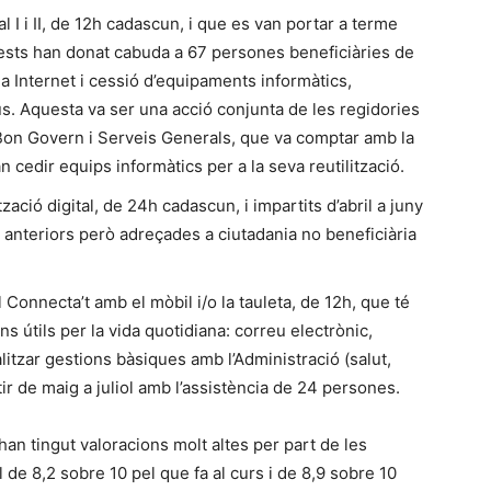
al I i II, de 12h cadascun, i que es van portar a terme
quests han donat cabuda a 67 persones beneficiàries de
 Internet i cessió d’equipaments informàtics,
. Aquesta va ser una acció conjunta de les regidories
 Bon Govern i Serveis Generals, que va comptar amb la
 cedir equips informàtics per a la seva reutilització.
tzació digital, de 24h cadascun, i impartits d’abril a juny
 anteriors però adreçades a ciutadania no beneficiària
 Connecta’t amb el mòbil i/o la tauleta, de 12h, que té
ns útils per la vida quotidiana: correu electrònic,
alitzar gestions bàsiques amb l’Administració (salut,
r de maig a juliol amb l’assistència de 24 persones.
han tingut valoracions molt altes per part de les
de 8,2 sobre 10 pel que fa al curs i de 8,9 sobre 10