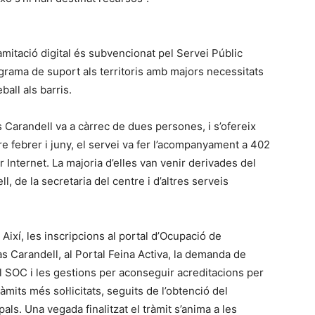
ramitació digital és subvencionat pel Servei Públic
grama de suport als territoris amb majors necessitats
eball als barris.
Carandell va a càrrec de dues persones, i s’ofereix
e febrer i juny, el servei va fer l’acompanyament a 402
 Internet. La majoria d’elles van venir derivades del
l, de la secretaria del centre i d’altres serveis
Així, les inscripcions al portal d’Ocupació de
s Carandell, al Portal Feina Activa, la demanda de
l SOC i les gestions per aconseguir acreditacions per
àmits més sol·licitats, seguits de l’obtenció del
cipals. Una vegada finalitzat el tràmit s’anima a les