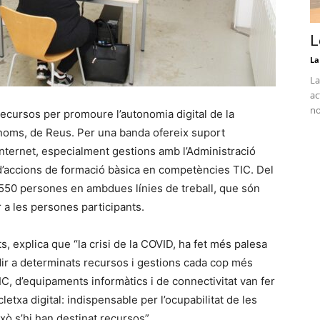
L
La
La
ac
no
ecursos per promoure l’autonomia digital de la
ònoms, de Reus. Per una banda ofereix suport
 Internet, especialment gestions amb l’Administració
e d’accions de formació bàsica en competències TIC. Del
 550 persones en ambdues línies de treball, que són
 a les persones participants.
s, explica que “la crisi de la COVID, ha fet més palesa
edir a determinats recursos i gestions cada cop més
C, d’equipaments informàtics i de connectivitat van fer
cletxa digital: indispensable per l’ocupabilitat de les
ixò s’hi han destinat recursos”.