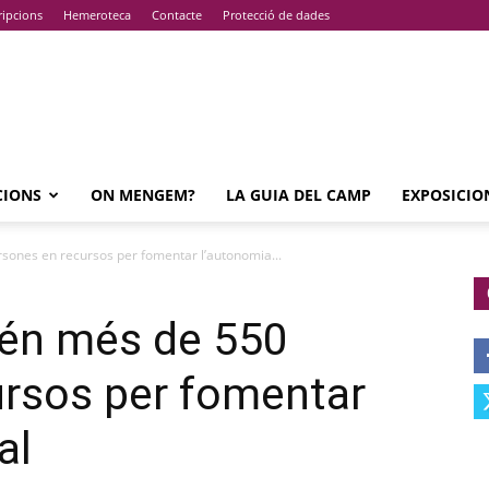
ripcions
Hemeroteca
Contacte
Protecció de dades
CIONS
ON MENGEM?
LA GUIA DEL CAMP
EXPOSICIO
sones en recursos per fomentar l’autonomia...
tén més de 550
ursos per fomentar
al