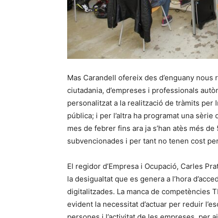
Mas Carandell ofereix des d’enguany nous r
ciutadania, d’empreses i professionals aut
personalitzat a la realització de tràmits per
pública; i per l’altra ha programat una sèri
mes de febrer fins ara ja s’han atès més de
subvencionades i per tant no tenen cost per
El regidor d’Empresa i Ocupació, Carles Prat
la desigualtat que es genera a l’hora d’acc
digitalitzades. La manca de competències TI
evident la necessitat d’actuar per reduir l’es
persones i l’activitat de les empreses, per a