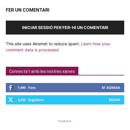
FER UN COMENTARI
INICIAR SESSIÓ PER FER-HI UN COMENTARI
This site uses Akismet to reduce spam.
Learn how your
comment data is processed.
Connecta't amb les nostres xarxes
7,490
Fans
M' AGRADA
3,252
Seguidors
SEGUIR
-Publicitat-