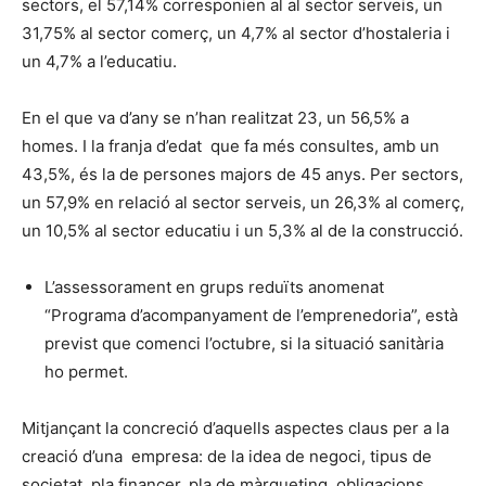
sectors, el 57,14% corresponien al al sector serveis, un
31,75% al sector comerç, un 4,7% al sector d’hostaleria i
un 4,7% a l’educatiu.
En el que va d’any se n’han realitzat 23, un 56,5% a
homes. I la franja d’edat que fa més consultes, amb un
43,5%, és la de persones majors de 45 anys. Per sectors,
un 57,9% en relació al sector serveis, un 26,3% al comerç,
un 10,5% al sector educatiu i un 5,3% al de la construcció.
L’assessorament en grups reduïts anomenat
“Programa d’acompanyament de l’emprenedoria”, està
previst que comenci l’octubre, si la situació sanitària
ho permet.
Mitjançant la concreció d’aquells aspectes claus per a la
creació d’una empresa: de la idea de negoci, tipus de
societat, pla financer, pla de màrqueting, obligacions