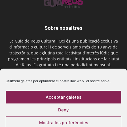
Sobre nosaltres
La Guia de Reus Cultura i Oci és una publicació exclusiva
d’informació cultural i de serveis amb més de 10 anys de
trajectòria, que aglutina tota l’activitat d’interès lúdic que
programen les principals entitats i institucions de la ciutat
de Reus. És gratuïta i té una periodicitat mensual.
Contactar-nos:
comercial@laguiadereus.com
Utilitzem galetes per optimitzar el nostre lloc web i el nostre servei.
Acceptar galetes
Segueix-nos
Deny
Mostra les preferències