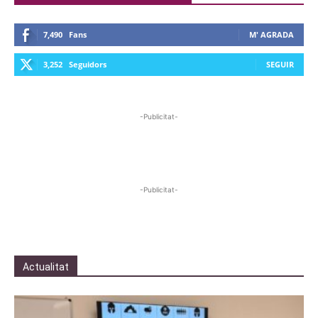
7,490
Fans
M' AGRADA
3,252
Seguidors
SEGUIR
-Publicitat-
-Publicitat-
Actualitat