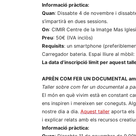
Informació pràctica:
Quan
: Dissabte 4 de novembre i dissabt
s’impartirà en dues sessions.
On
: CIMIR Centre de la Imatge Mas Igles
Preu
: 50€ (IVA inclòs)
Requisits
: un smartphone (preferiblemen
Carregador bateria. Espai lliure al mòbil
La data d’inscripció límit per aquest tall
APRÈN COM FER UN DOCUMENTAL amb
Taller sobre com fer un documental a par
El món en què vivim està en constant can
ens inspiren i mereixen ser coneguts. Alg
nostre dia a dia.
Aquest taller
aporta els 
i explicar relats amb els recursos creat
Informació pràctica: