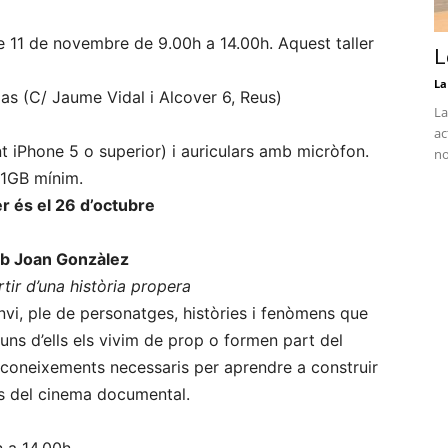
e 11 de novembre de 9.00h a 14.00h. Aquest taller
L
La
ias (C/ Jaume Vidal i Alcover 6, Reus)
La
ac
t iPhone 5 o superior) i auriculars amb micròfon.
no
: 1GB mínim.
er és el 26 d’octubre
 Joan Gonzàlez
tir d’una història propera
vi, ple de personatges, històries i fenòmens que
uns d’ells els vivim de prop o formen part del
coneixements necessaris per aprendre a construir
ius del cinema documental.