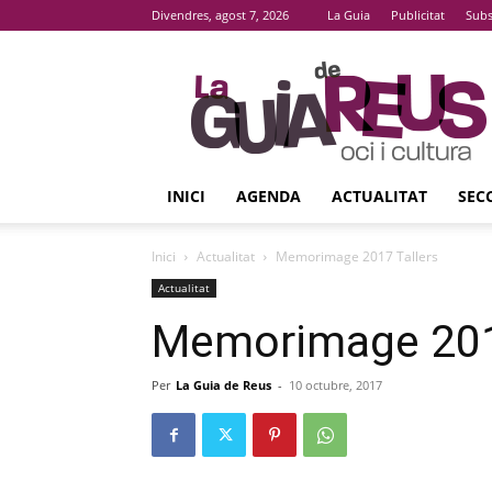
Divendres, agost 7, 2026
La Guia
Publicitat
Subs
La
Guia
De
Reus
INICI
AGENDA
ACTUALITAT
SEC
Inici
Actualitat
Memorimage 2017 Tallers
Actualitat
Memorimage 201
Per
La Guia de Reus
-
10 octubre, 2017