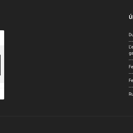
Ú
Du
L’
ga
Fe
Fe
Ru