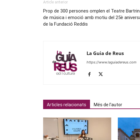
Article anterior
Prop de 300 persones omplen el Teatre Bartri
de música i emoció amb motiu del 25è aniversa
de la Fundació Reddis
La Guia de Reus
https://www.laguiadereus.com
Articles relacionats
Més de l'autor