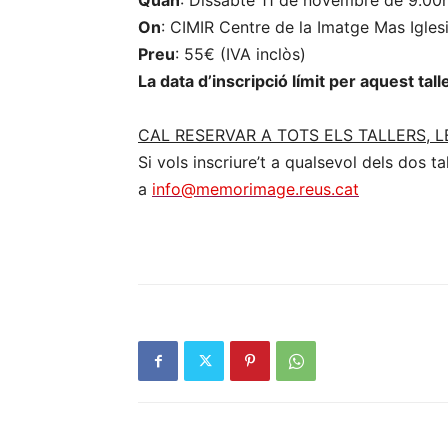
Quan
: Dissabte 11 de novembre de 9.00
On
: CIMIR Centre de la Imatge Mas Igles
Preu
: 55€ (IVA inclòs)
La data d’inscripció límit per aquest tall
CAL RESERVAR A TOTS ELS TALLERS, 
Si vols inscriure’t a qualsevol dels dos t
a
info@memorimage.reus.cat