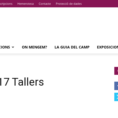
cripcions
Hemeroteca
Contacte
Protecció de dades
CIONS
ON MENGEM?
LA GUIA DEL CAMP
EXPOSICIO
7 Tallers