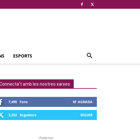
NS
ESPORTS
Connecta't amb les nostres xarxes
7,490
Fans
M' AGRADA
3,252
Seguidors
SEGUIR
-Publicitat-