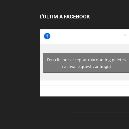
L’ÚLTIM A FACEBOOK
Feu clic per acceptar màrqueting galetes
https://www.facebook.com/guiadereus/
i activar aquest contingut