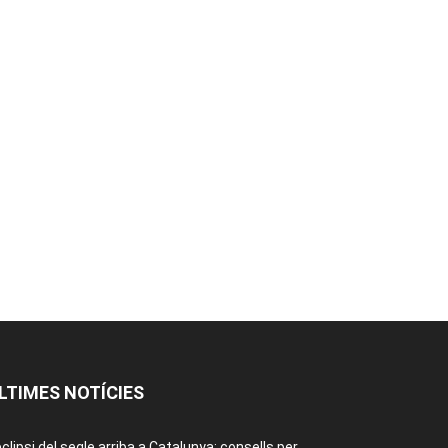
LTIMES NOTÍCIES
eclipsi del segle arriba a Catalunya: consells per