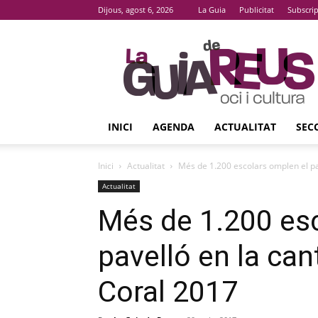
Dijous, agost 6, 2026
La Guia
Publicitat
Subscri
La
Guia
De
Reus
INICI
AGENDA
ACTUALITAT
SEC
Inici
Actualitat
Més de 1.200 escolars omplen el pave
Actualitat
Més de 1.200 es
pavelló en la can
Coral 2017