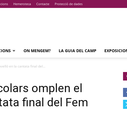
pcions
Hemeroteca
Contacte
Protecció de dades
CIONS
ON MENGEM?
LA GUIA DEL CAMP
EXPOSICIO
lló en la cantata final del...
colars omplen el
tata final del Fem