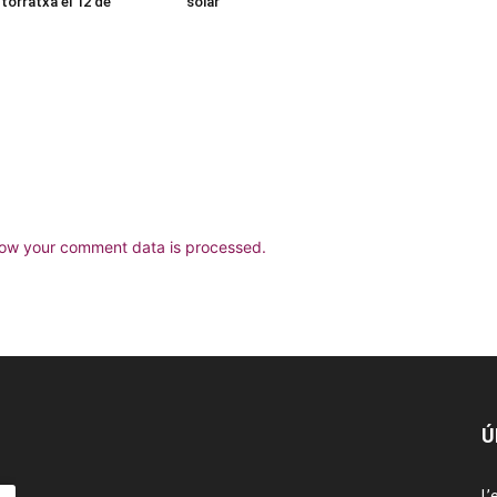
torratxa el 12 de
solar
ow your comment data is processed.
Ú
L’