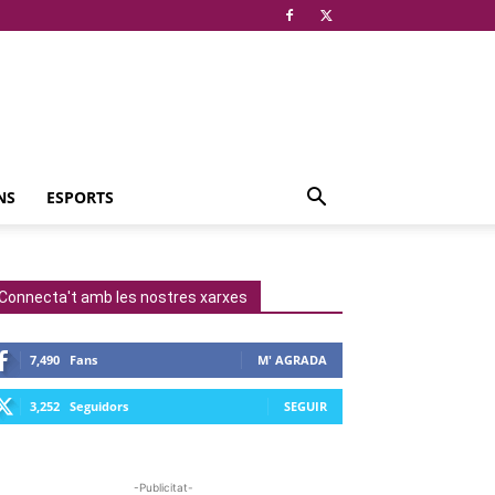
NS
ESPORTS
Connecta't amb les nostres xarxes
7,490
Fans
M' AGRADA
3,252
Seguidors
SEGUIR
-Publicitat-