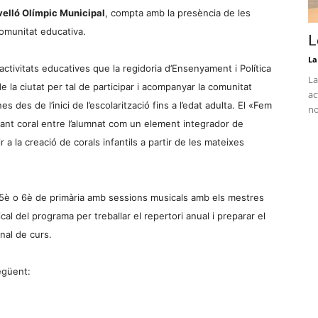
elló Olímpic Municipal
, compta amb la presència de les
comunitat educativa.
L
La
ctivitats educatives que la regidoria d’Ensenyament i Política
La
e la ciutat per tal de participar i acompanyar la comunitat
ac
s des de l’inici de l’escolarització fins a l’edat adulta. El «Fem
no
cant coral entre l’alumnat com un element integrador de
r a la creació de corals infantils a partir de les mateixes
5è o 6è de primària amb sessions musicals amb els mestres
al del programa per treballar el repertori anual i preparar el
inal de curs.
següent: