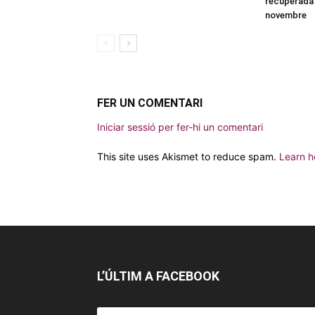
recuperada 
novembre
FER UN COMENTARI
Iniciar sessió per fer-hi un comentari
This site uses Akismet to reduce spam.
Learn h
L’ÚLTIM A FACEBOOK