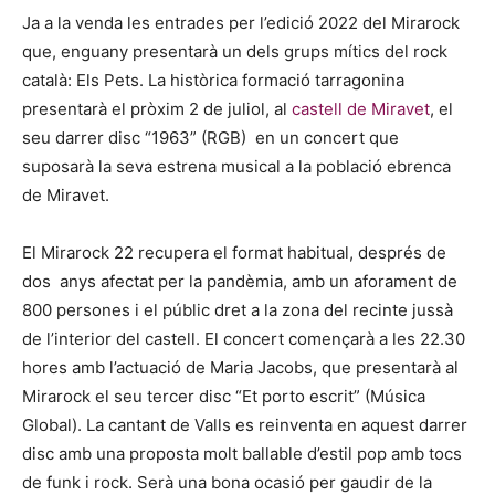
Ja a la venda les entrades per l’edició 2022 del Mirarock
que, enguany presentarà un dels grups mítics del rock
català: Els Pets. La històrica formació tarragonina
presentarà el pròxim 2 de juliol, al
castell de Miravet
, el
seu darrer disc “1963” (RGB) en un concert que
suposarà la seva estrena musical a la població ebrenca
de Miravet.
El Mirarock 22 recupera el format habitual, després de
dos anys afectat per la pandèmia, amb un aforament de
800 persones i el públic dret a la zona del recinte jussà
de l’interior del castell. El concert començarà a les 22.30
hores amb l’actuació de Maria Jacobs, que presentarà al
Mirarock el seu tercer disc “Et porto escrit” (Música
Global). La cantant de Valls es reinventa en aquest darrer
disc amb una proposta molt ballable d’estil pop amb tocs
de funk i rock. Serà una bona ocasió per gaudir de la