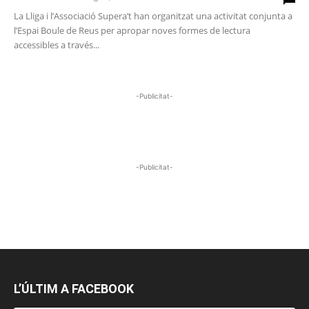
La Lliga i l’Associació Supera’t han organitzat una activitat conjunta a
l’Espai Boule de Reus per apropar noves formes de lectura
accessibles a través...
-Publicitat-
-Publicitat-
L’ÚLTIM A FACEBOOK