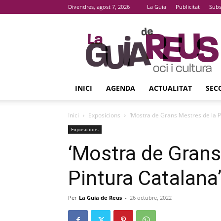
Divendres, agost 7, 2026
La Guia
Publicitat
Subs
La
Guia
De
Reus
INICI
AGENDA
ACTUALITAT
SEC
Inici
Exposicions
‘Mostra de Grans Mestres de la P
Exposicions
‘Mostra de Grans
Pintura Catalana
Per
La Guia de Reus
-
26 octubre, 2022