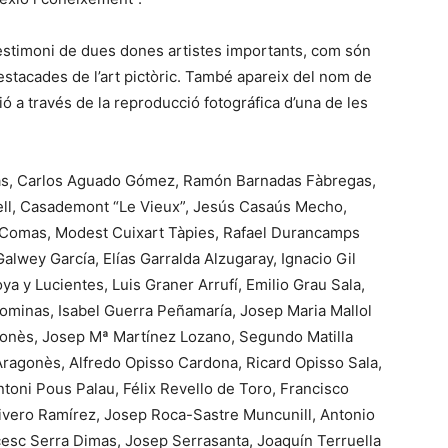
estimoni de dues dones artistes importants, com són
estacades de l’art pictòric. També apareix del nom de
ió a través de la reproducció fotográfica d’una de les
ras, Carlos Aguado Gómez, Ramón Barnadas Fàbregas,
ell, Casademont “Le Vieux”, Jesús Casaús Mecho,
 Comas, Modest Cuixart Tàpies, Rafael Durancamps
Galwey García, Elías Garralda Alzugaray, Ignacio Gil
a y Lucientes, Luis Graner Arrufí, Emilio Grau Sala,
ominas, Isabel Guerra Peñamaría, Josep Maria Mallol
gonès, Josep Mª Martínez Lozano, Segundo Matilla
Aragonès, Alfredo Opisso Cardona, Ricard Opisso Sala,
toni Pous Palau, Félix Revello de Toro, Francisco
ivero Ramírez, Josep Roca-Sastre Muncunill, Antonio
cesc Serra Dimas, Josep Serrasanta, Joaquín Terruella