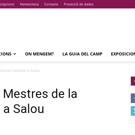
cripcions
Hemeroteca
Contacte
Protecció de dades
CIONS
ON MENGEM?
LA GUIA DEL CAMP
EXPOSICIO
intura Catalana’ a Salou
 Mestres de la
’ a Salou