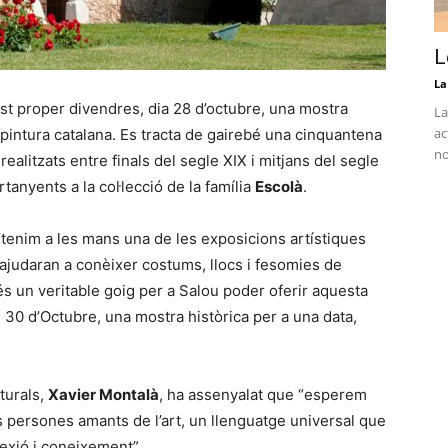
L
La
uest proper divendres, dia 28 d’octubre, una mostra
La
ac
pintura catalana. Es tracta de gairebé una cinquantena
no
ealitzats entre finals del segle XIX i mitjans del segle
ertanyents a la col·lecció de la família
Escolà
.
tenim a les mans una de les exposicions artístiques
ajudaran a conèixer costums, llocs i fesomies de
és un veritable goig per a Salou poder oferir aquesta
l 30 d’Octubre, una mostra històrica per a una data,
turals,
Xavier Montalà
, ha assenyalat que “esperem
s persones amants de l’art, un llenguatge universal que
lexió i coneixement”.