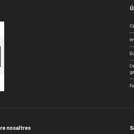
Ú
Ca
Im
Du
L’
ga
Fe
re nosaltres
S