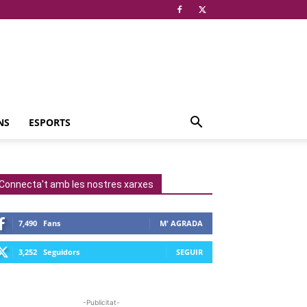
NS
ESPORTS
Connecta't amb les nostres xarxes
7,490
Fans
M' AGRADA
3,252
Seguidors
SEGUIR
-Publicitat-