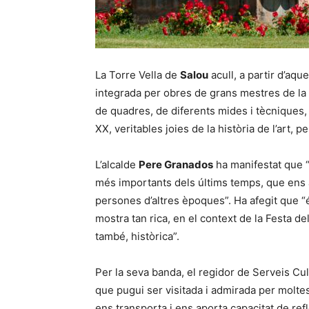
La Torre Vella de
Salou
acull, a partir d’aq
integrada per obres de grans mestres de la 
de quadres, de diferents mides i tècniques, r
XX, veritables joies de la història de l’art, p
L’alcalde
Pere Granados
ha manifestat que “
més importants dels últims temps, que ens 
persones d’altres èpoques”. Ha afegit que “
mostra tan rica, en el context de la Festa de
també, històrica”.
Per la seva banda, el regidor de Serveis Cul
que pugui ser visitada i admirada per molte
ens transporta i ens aporta capacitat de ref