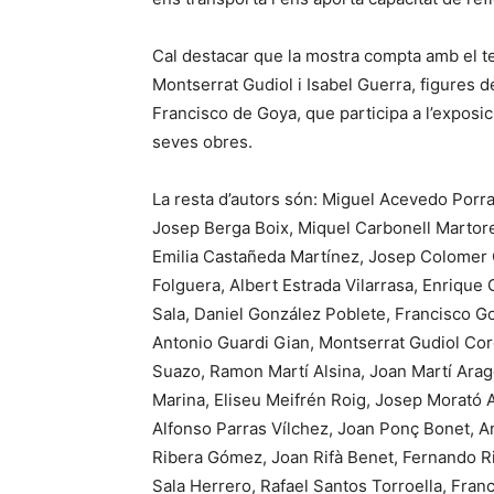
Cal destacar que la mostra compta amb el t
Montserrat Gudiol i Isabel Guerra, figures d
Francisco de Goya, que participa a l’exposic
seves obres.
La resta d’autors són: Miguel Acevedo Por
Josep Berga Boix, Miquel Carbonell Martor
Emilia Castañeda Martínez, Josep Colomer
Folguera, Albert Estrada Vilarrasa, Enrique 
Sala, Daniel González Poblete, Francisco Goy
Antonio Guardi Gian, Montserrat Gudiol Cor
Suazo, Ramon Martí Alsina, Joan Martí Ara
Marina, Eliseu Meifrén Roig, Josep Morató 
Alfonso Parras Vílchez, Joan Ponç Bonet, An
Ribera Gómez, Joan Rifà Benet, Fernando R
Sala Herrero, Rafael Santos Torroella, Fran