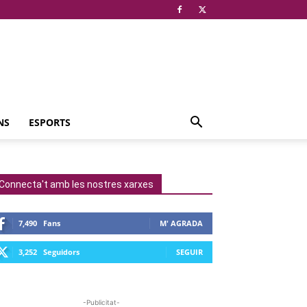
NS
ESPORTS
Connecta't amb les nostres xarxes
7,490
Fans
M' AGRADA
3,252
Seguidors
SEGUIR
-Publicitat-