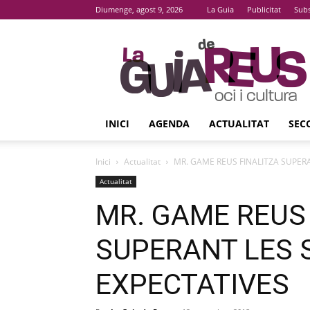
Diumenge, agost 9, 2026
La Guia
Publicitat
Subs
La
Guia
De
Reus
INICI
AGENDA
ACTUALITAT
SEC
Inici
Actualitat
MR. GAME REUS FINALITZA SUPER
Actualitat
MR. GAME REUS
SUPERANT LES 
EXPECTATIVES