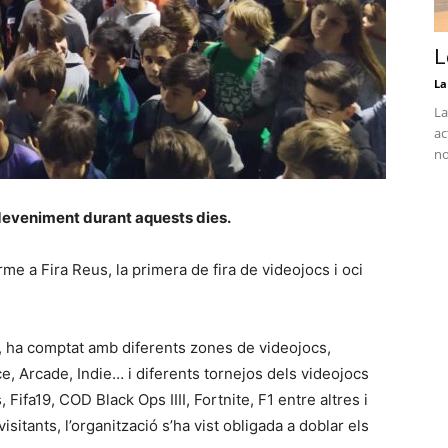
L
La
La
ac
no
deveniment durant aquests dies.
rme a Fira Reus, la primera de fira de videojocs i oci
, ha comptat amb diferents zones de videojocs,
ce, Arcade, Indie… i diferents tornejos dels videojocs
fa19, COD Black Ops IIII, Fortnite, F1 entre altres i
itants, l’organització s’ha vist obligada a doblar els