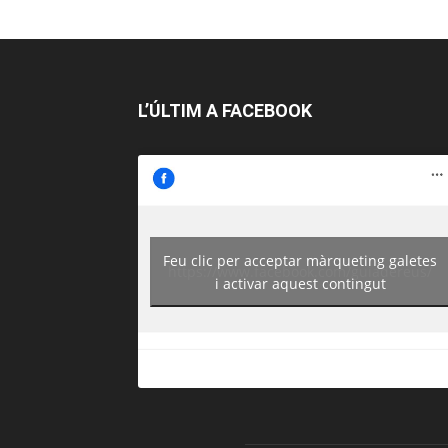
L’ÚLTIM A FACEBOOK
Feu clic per acceptar màrqueting galetes
https://www.facebook.com/guiadereus/
i activar aquest contingut