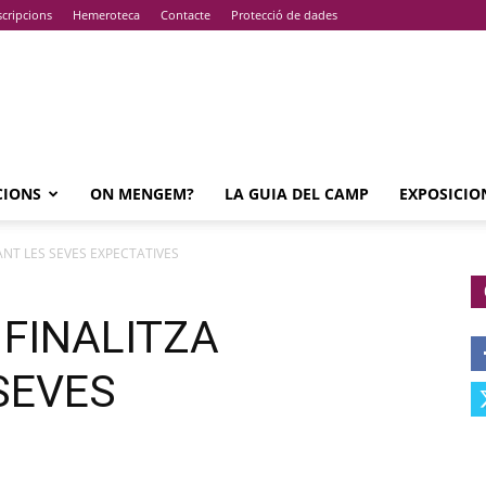
cripcions
Hemeroteca
Contacte
Protecció de dades
CIONS
ON MENGEM?
LA GUIA DEL CAMP
EXPOSICIO
ANT LES SEVES EXPECTATIVES
 FINALITZA
SEVES