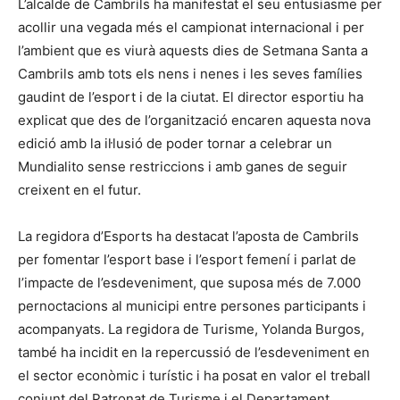
L’alcalde de Cambrils ha manifestat el seu entusiasme per
acollir una vegada més el campionat internacional i per
l’ambient que es viurà aquests dies de Setmana Santa a
Cambrils amb tots els nens i nenes i les seves famílies
gaudint de l’esport i de la ciutat. El director esportiu ha
explicat que des de l’organització encaren aquesta nova
edició amb la il·lusió de poder tornar a celebrar un
Mundialito sense restriccions i amb ganes de seguir
creixent en el futur.
La regidora d’Esports ha destacat l’aposta de Cambrils
per fomentar l’esport base i l’esport femení i parlat de
l’impacte de l’esdeveniment, que suposa més de 7.000
pernoctacions al municipi entre persones participants i
acompanyats. La regidora de Turisme, Yolanda Burgos,
també ha incidit en la repercussió de l’esdeveniment en
el sector econòmic i turístic i ha posat en valor el treball
conjunt del Patronat de Turisme i el Departament