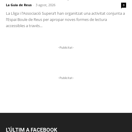
La Guia de Reus
-
3 agost, 2026
0
La Lliga i l’Associació Supera’t han organitzat una activitat conjunta a
l’Espai Boule de Reus per apropar noves formes de lectura
accessibles a través...
-Publicitat-
-Publicitat-
L’ÚLTIM A FACEBOOK