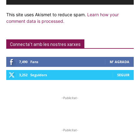
This site uses Akismet to reduce spam.
Learn how your
comment data is processed.
Connecta't amb les nostres xarxes
7,490
Fans
M' AGRADA
3,252
Seguidors
SEGUIR
-Publicitat-
-Publicitat-