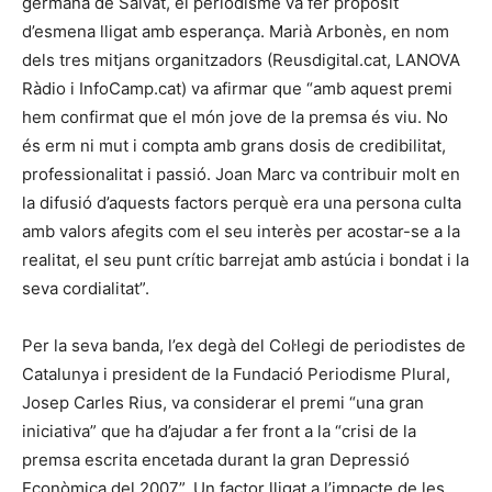
germana de Salvat, el periodisme va fer propòsit
d’esmena lligat amb esperança. Marià Arbonès, en nom
dels tres mitjans organitzadors (Reusdigital.cat, LANOVA
Ràdio i InfoCamp.cat) va afirmar que “amb aquest premi
hem confirmat que el món jove de la premsa és viu. No
és erm ni mut i compta amb grans dosis de credibilitat,
professionalitat i passió. Joan Marc va contribuir molt en
la difusió d’aquests factors perquè era una persona culta
amb valors afegits com el seu interès per acostar-se a la
realitat, el seu punt crític barrejat amb astúcia i bondat i la
seva cordialitat”.
Per la seva banda, l’ex degà del Col·legi de periodistes de
Catalunya i president de la Fundació Periodisme Plural,
Josep Carles Rius, va considerar el premi “una gran
iniciativa” que ha d’ajudar a fer front a la “crisi de la
premsa escrita encetada durant la gran Depressió
Econòmica del 2007”. Un factor lligat a l’impacte de les