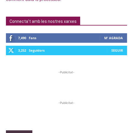
Connecta't amb les nostres xarxes
7,490
Fans
M' AGRADA
3,252
Seguidors
SEGUIR
-Publicitat-
-Publicitat-