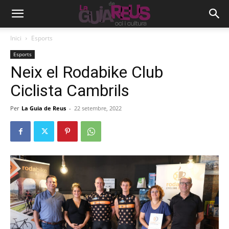
Inici
Esports
Esports
Neix el Rodabike Club
Ciclista Cambrils
Per
La Guia de Reus
-
22 setembre, 2022