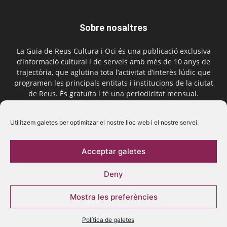
Sobre nosaltres
La Guia de Reus Cultura i Oci és una publicació exclusiva
d’informació cultural i de serveis amb més de 10 anys de
trajectòria, que aglutina tota l’activitat d’interès lúdic que
programen les principals entitats i institucions de la ciutat
de Reus. És gratuïta i té una periodicitat mensual.
Contactar-nos:
comercial@laguiadereus.com
Utilitzem galetes per optimitzar el nostre lloc web i el nostre servei.
Acceptar galetes
Segueix-nos
Deny
Mostra les preferències
Política de galetes
© 2016 La Guia de Reus | Creada per Be Marketing