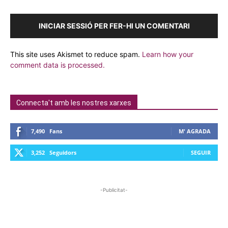
INICIAR SESSIÓ PER FER-HI UN COMENTARI
This site uses Akismet to reduce spam.
Learn how your
comment data is processed.
Connecta't amb les nostres xarxes
7,490
Fans
M' AGRADA
3,252
Seguidors
SEGUIR
-Publicitat-