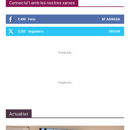
Connecta't amb les nostres xarxes
7,490
Fans
M' AGRADA
3,252
Seguidors
SEGUIR
-Publicitat-
-Publicitat-
Actualitat