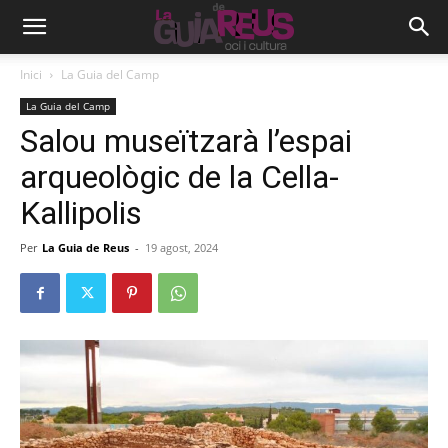
Inici
La Guia del Camp
La Guia del Camp
Salou museïtzarà l’espai
arqueològic de la Cella-
Kallipolis
Per
La Guia de Reus
-
19 agost, 2024