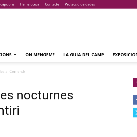
cripcions
Hemeroteca
Contacte
Protecció de dades
CIONS
ON MENGEM?
LA GUIA DEL CAMP
EXPOSICIO
des al Cementiri
ites nocturnes
tiri