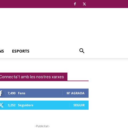
NS
ESPORTS
Connecta't amb les nostres xarxes
7,490
Fans
M' AGRADA
3,252
Seguidors
SEGUIR
-Publicitat-