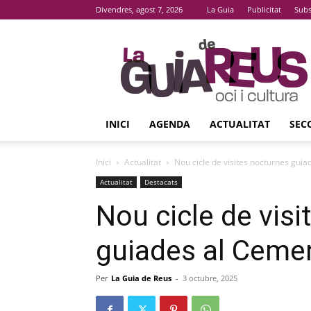
Divendres, agost 7, 2026
La Guia
Publicitat
Subs
La
Guia
De
Reus
INICI
AGENDA
ACTUALITAT
SEC
Inici
Actualitat
Nou cicle de visites nocturnes guia
Actualitat
Destacats
Nou cicle de vis
guiades al Cemen
Per
La Guia de Reus
-
3 octubre, 2025