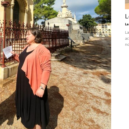
L
La
La
ac
no