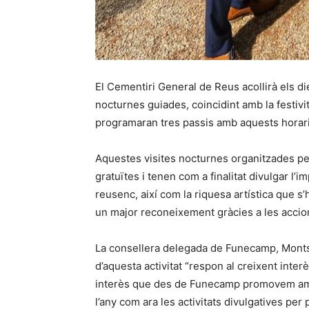
El Cementiri General de Reus acollirà els die
nocturnes guiades, coincidint amb la festivi
programaran tres passis amb aquests horaris
Aquestes visites nocturnes organitzades p
gratuïtes i tenen com a finalitat divulgar l’
reusenc, així com la riquesa artística que s
un major reconeixement gràcies a les accion
La consellera delegada de Funecamp, Montse
d’aquesta activitat “respon al creixent inter
interès que des de Funecamp promovem amb
l’any com ara les activitats divulgatives per 