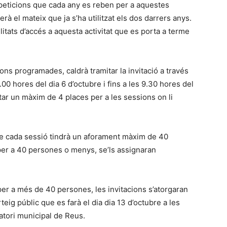
 peticions que cada any es reben per a aquestes
erà el mateix que ja s’ha utilitzat els dos darrers anys.
itats d’accés a aquesta activitat que es porta a terme
ns programades, caldrà tramitar la invitació a través
.00 hores del dia 6 d’octubre i fins a les 9.30 hores del
tar un màxim de 4 places per a les sessions on li
ue cada sessió tindrà un aforament màxim de 40
per a 40 persones o menys, se’ls assignaran
er a més de 40 persones, les invitacions s’atorgaran
rteig públic que es farà el dia dia 13 d’octubre a les
atori municipal de Reus.