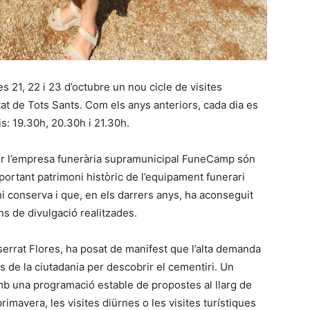
s 21, 22 i 23 d’octubre un nou cicle de visites
tat de Tots Sants. Com els anys anteriors, cada dia es
: 19.30h, 20.30h i 21.30h.
er l’empresa funerària supramunicipal FuneCamp són
important patrimoni històric de l’equipament funerari
’hi conserva i que, en els darrers anys, ha aconseguit
s de divulgació realitzades.
rrat Flores, ha posat de manifest que l’alta demanda
ès de la ciutadania per descobrir el cementiri. Un
 una programació estable de propostes al llarg de
primavera, les visites diürnes o les visites turístiques