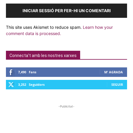
INICIAR SESSIÓ PER FER-HI UN COMENTARI
This site uses Akismet to reduce spam.
Learn how your
comment data is processed.
Connecta't amb les nostres xarxes
7,490
Fans
M' AGRADA
3,252
Seguidors
SEGUIR
-Publicitat-