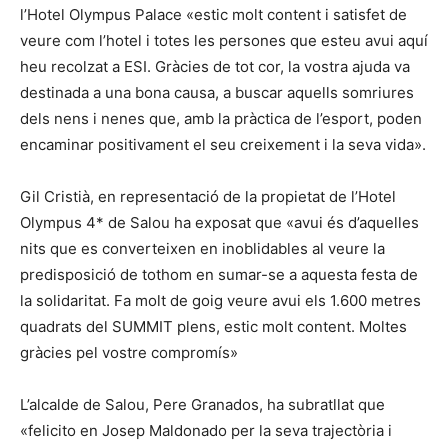
l’Hotel Olympus Palace «estic molt content i satisfet de
veure com l’hotel i totes les persones que esteu avui aquí
heu recolzat a ESI. Gràcies de tot cor, la vostra ajuda va
destinada a una bona causa, a buscar aquells somriures
dels nens i nenes que, amb la pràctica de l’esport, poden
encaminar positivament el seu creixement i la seva vida».
Gil Cristià, en representació de la propietat de l’Hotel
Olympus 4* de Salou ha exposat que «avui és d’aquelles
nits que es converteixen en inoblidables al veure la
predisposició de tothom en sumar-se a aquesta festa de
la solidaritat. Fa molt de goig veure avui els 1.600 metres
quadrats del SUMMIT plens, estic molt content. Moltes
gràcies pel vostre compromís»
L’alcalde de Salou, Pere Granados, ha subratllat que
«felicito en Josep Maldonado per la seva trajectòria i