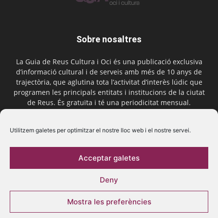
Sobre nosaltres
La Guia de Reus Cultura i Oci és una publicació exclusiva
d’informació cultural i de serveis amb més de 10 anys de
trajectòria, que aglutina tota l’activitat d’interès lúdic que
programen les principals entitats i institucions de la ciutat
de Reus. És gratuïta i té una periodicitat mensual.
Contactar-nos:
comercial@laguiadereus.com
Utilitzem galetes per optimitzar el nostre lloc web i el nostre servei.
Acceptar galetes
Segueix-nos
Deny
Mostra les preferències