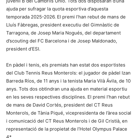
juvenil B del Cambrils Unió. Tots dos disposaran d’una
ajuda per sufragar la quota esportiva d’aquesta
temporada 2025-2026. El premi l’han rebut de mans de
Lluís Fàbregas, president executiu del Gimnàstic de
Tarragona, de Josep Maria Nogués, del departament
d’scouting del FC Barcelona i de Josep Maldonado,
president d’ESI.
En pàdel i tenis, els premiats han estat dos esportistes
del Club Tennis Reus Monterols: el jugador de pàdel Izan
Barreda Ríos, de 11 anys i la tenista Maria Vilà Ávila, de 10
anys. Tots dos obtindran una ajuda en material esportiu
en les seves respectives disciplines. El premi l’han rebut
de mans de David Cortés, president del CT Reus
Monterols, de Tània Piqué, vicepresidenta de l’àrea social
i comunicació del CT Reus Monterols i de Gil Cristià, en
representació de la propietat de l’Hotel Olympus Palace
4*.