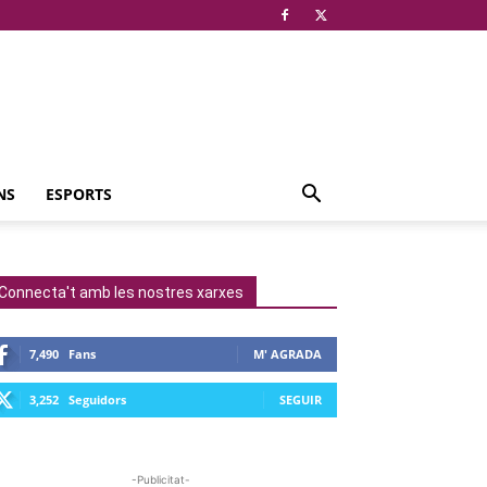
NS
ESPORTS
Connecta't amb les nostres xarxes
7,490
Fans
M' AGRADA
3,252
Seguidors
SEGUIR
-Publicitat-