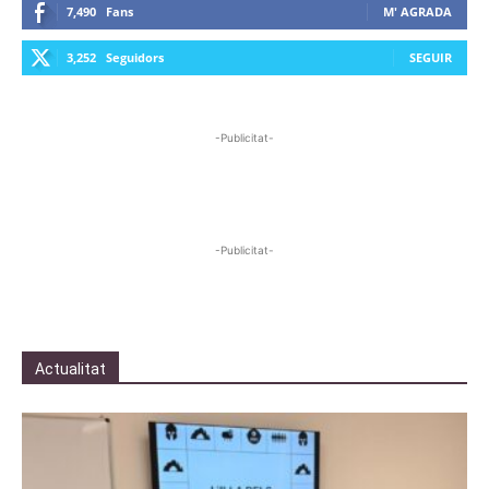
7,490
Fans
M' AGRADA
3,252
Seguidors
SEGUIR
-Publicitat-
-Publicitat-
Actualitat