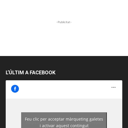
-Publicitat-
L’ÚLTIM A FACEBOOK
Feu clic per acceptar màrqueting galetes
https://www.facebook.com/guiadereus/
i activar aquest contingut