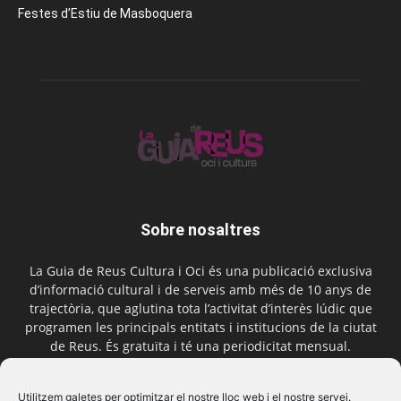
Festes d’Estiu de Masboquera
Sobre nosaltres
La Guia de Reus Cultura i Oci és una publicació exclusiva
d’informació cultural i de serveis amb més de 10 anys de
trajectòria, que aglutina tota l’activitat d’interès lúdic que
programen les principals entitats i institucions de la ciutat
de Reus. És gratuïta i té una periodicitat mensual.
Contactar-nos:
comercial@laguiadereus.com
Utilitzem galetes per optimitzar el nostre lloc web i el nostre servei.