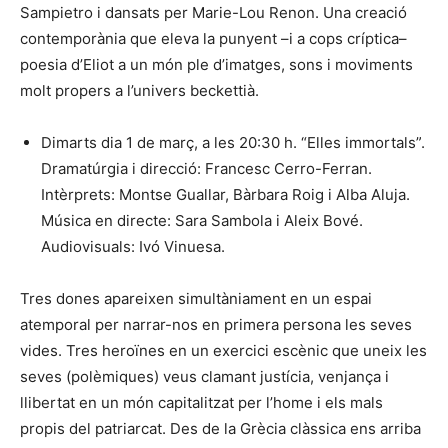
Sampietro i dansats per Marie-Lou Renon. Una creació
contemporània que eleva la punyent –i a cops críptica–
poesia d’Eliot a un món ple d’imatges, sons i moviments
molt propers a l’univers beckettià.
Dimarts dia 1 de març, a les 20:30 h. “Elles immortals”.
Dramatúrgia i direcció: Francesc Cerro-Ferran.
Intèrprets: Montse Guallar, Bàrbara Roig i Alba Aluja.
Música en directe: Sara Sambola i Aleix Bové.
Audiovisuals: Ivó Vinuesa.
Tres dones apareixen simultàniament en un espai
atemporal per narrar-nos en primera persona les seves
vides. Tres heroïnes en un exercici escènic que uneix les
seves (polèmiques) veus clamant justícia, venjança i
llibertat en un món capitalitzat per l’home i els mals
propis del patriarcat. Des de la Grècia clàssica ens arriba