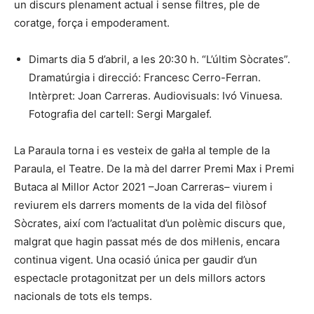
un discurs plenament actual i sense filtres, ple de
coratge, força i empoderament.
Dimarts dia 5 d’abril, a les 20:30 h. “L’últim Sòcrates”.
Dramatúrgia i direcció: Francesc Cerro-Ferran.
Intèrpret: Joan Carreras. Audiovisuals: Ivó Vinuesa.
Fotografia del cartell: Sergi Margalef.
La Paraula torna i es vesteix de gal·la al temple de la
Paraula, el Teatre. De la mà del darrer Premi Max i Premi
Butaca al Millor Actor 2021 –Joan Carreras– viurem i
reviurem els darrers moments de la vida del filòsof
Sòcrates, així com l’actualitat d’un polèmic discurs que,
malgrat que hagin passat més de dos mil·lenis, encara
continua vigent. Una ocasió única per gaudir d’un
espectacle protagonitzat per un dels millors actors
nacionals de tots els temps.