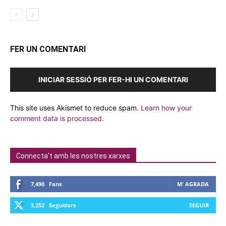
FER UN COMENTARI
INICIAR SESSIÓ PER FER-HI UN COMENTARI
This site uses Akismet to reduce spam.
Learn how your
comment data is processed.
Connecta't amb les nostres xarxes
7,490
Fans
M' AGRADA
3,252
Seguidors
SEGUIR