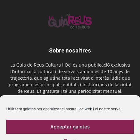
Sobre nosaltres
La Guia de Reus Cultura i Oci és una publicació exclusiva
d’informació cultural i de serveis amb més de 10 anys de
trajectòria, que aglutina tota l’activitat d’interès lúdic que
programen les principals entitats i institucions de la ciutat
de Reus. És gratuïta i té una periodicitat mensual.
Contactar-nos:
comercial@laguiadereus.com
Utilitzem galetes per optimitzar el nostre lloc web i el nostre servei.
Acceptar galetes
Segueix-nos