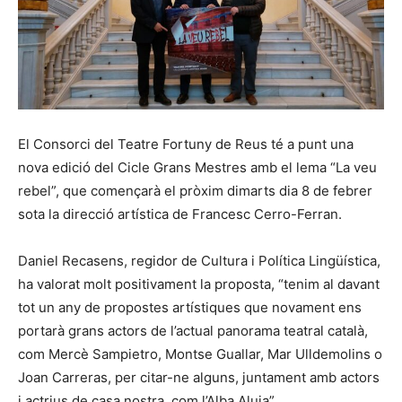
El Consorci del Teatre Fortuny de Reus té a punt una
nova edició del Cicle Grans Mestres amb el lema “La veu
rebel”, que començarà el pròxim dimarts dia 8 de febrer
sota la direcció artística de Francesc Cerro-Ferran.
Daniel Recasens, regidor de Cultura i Política Lingüística,
ha valorat molt positivament la proposta, “tenim al davant
tot un any de propostes artístiques que novament ens
portarà grans actors de l’actual panorama teatral català,
com Mercè Sampietro, Montse Guallar, Mar Ulldemolins o
Joan Carreras, per citar-ne alguns, juntament amb actors
i actrius de casa nostra, com l’Alba Aluja”.