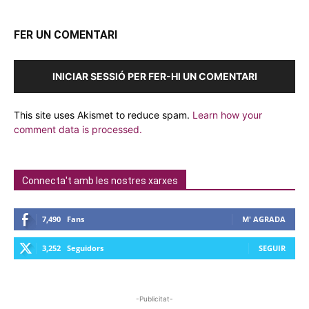
FER UN COMENTARI
INICIAR SESSIÓ PER FER-HI UN COMENTARI
This site uses Akismet to reduce spam.
Learn how your
comment data is processed.
Connecta't amb les nostres xarxes
7,490
Fans
M' AGRADA
3,252
Seguidors
SEGUIR
-Publicitat-