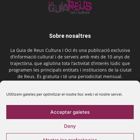
Sobre nosaltres
La Guia de Reus Cultura i Oci és una publicació exclusiva
d’informació cultural i de serveis amb més de 10 anys de
trajectòria, que aglutina tota l’activitat d’interès lúdic que
programen les principals entitats i institucions de la ciutat
de Reus. És gratuïta i té una periodicitat mensual.
Contactar-nos:
comercial@laguiadereus.com
Utilitzem galetes per optimitzar el nostre lloc web i el nostre servei.
Acceptar galetes
Segueix-nos
Deny