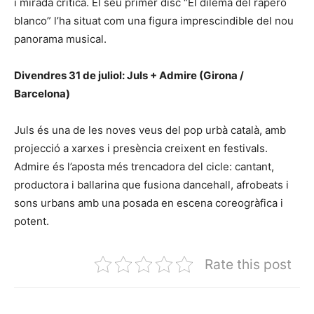
i mirada crítica. El seu primer disc “El dilema del rapero
blanco” l’ha situat com una figura imprescindible del nou
panorama musical.
Divendres 31 de juliol: Juls + Admire (Girona /
Barcelona)
Juls és una de les noves veus del pop urbà català, amb
projecció a xarxes i presència creixent en festivals.
Admire és l’aposta més trencadora del cicle: cantant,
productora i ballarina que fusiona dancehall, afrobeats i
sons urbans amb una posada en escena coreogràfica i
potent.
Rate this post