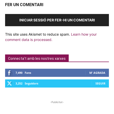
FER UN COMENTARI
INICIAR SESSIÓ PER FER-HI UN COMENTARI
This site uses Akismet to reduce spam.
Learn how your
comment data is processed.
Connecta't amb les nostres xarxes
7,490
Fans
M' AGRADA
3,252
Seguidors
SEGUIR
-Publicitat-