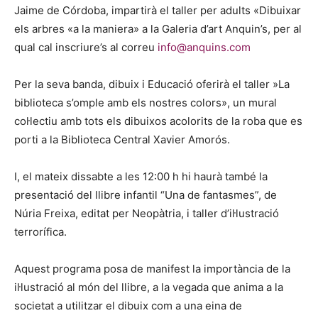
Jaime de Córdoba, impartirà el taller per adults «Dibuixar
els arbres «a la maniera» a la Galeria d’art Anquin’s, per al
qual cal inscriure’s al correu
info@anquins.com
Per la seva banda, dibuix i Educació oferirà el taller »La
biblioteca s’omple amb els nostres colors», un mural
col·lectiu amb tots els dibuixos acolorits de la roba que es
porti a la Biblioteca Central Xavier Amorós.
I, el mateix dissabte a les 12:00 h hi haurà també la
presentació del llibre infantil “Una de fantasmes”, de
Núria Freixa, editat per Neopàtria, i taller d’il·lustració
terrorífica.
Aquest programa posa de manifest la importància de la
il·lustració al món del llibre, a la vegada que anima a la
societat a utilitzar el dibuix com a una eina de