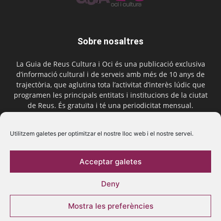
Sobre nosaltres
La Guia de Reus Cultura i Oci és una publicació exclusiva
d’informació cultural i de serveis amb més de 10 anys de
trajectòria, que aglutina tota l’activitat d’interès lúdic que
programen les principals entitats i institucions de la ciutat
de Reus. És gratuïta i té una periodicitat mensual.
Contactar-nos:
comercial@laguiadereus.com
Utilitzem galetes per optimitzar el nostre lloc web i el nostre servei.
Acceptar galetes
Segueix-nos
Deny
Mostra les preferències