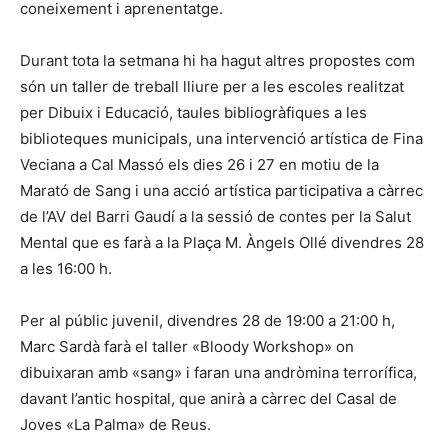
coneixement i aprenentatge.
Durant tota la setmana hi ha hagut altres propostes com
són un taller de treball lliure per a les escoles realitzat
per Dibuix i Educació, taules bibliogràfiques a les
biblioteques municipals, una intervenció artística de Fina
Veciana a Cal Massó els dies 26 i 27 en motiu de la
Marató de Sang i una acció artística participativa a càrrec
de l’AV del Barri Gaudí a la sessió de contes per la Salut
Mental que es farà a la Plaça M. Àngels Ollé divendres 28
a les 16:00 h.
Per al públic juvenil, divendres 28 de 19:00 a 21:00 h,
Marc Sardà farà el taller «Bloody Workshop» on
dibuixaran amb «sang» i faran una andròmina terrorífica,
davant l’antic hospital, que anirà a càrrec del Casal de
Joves «La Palma» de Reus.