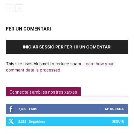
FER UN COMENTARI
INICIAR SESSIÓ PER FER-HI UN COMENTARI
This site uses Akismet to reduce spam.
Learn how your
comment data is processed.
Connecta't amb les nostres xarxes
7,490
Fans
M' AGRADA
3,252
Seguidors
SEGUIR