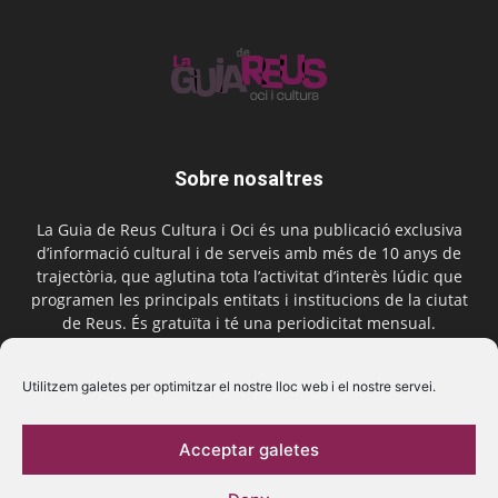
Sobre nosaltres
La Guia de Reus Cultura i Oci és una publicació exclusiva
d’informació cultural i de serveis amb més de 10 anys de
trajectòria, que aglutina tota l’activitat d’interès lúdic que
programen les principals entitats i institucions de la ciutat
de Reus. És gratuïta i té una periodicitat mensual.
Contactar-nos:
comercial@laguiadereus.com
Utilitzem galetes per optimitzar el nostre lloc web i el nostre servei.
Acceptar galetes
Segueix-nos