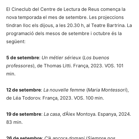
El Cineclub del Centre de Lectura de Reus comença la
nova temporada el mes de setembre. Les projeccions
tindran lloc els dijous, a les 20.30 h, al Teatre Bartrina. La
programació dels mesos de setembre i octubre és la
següent:
5 de setembre
:
Un métier sérieux
(
Los buenos
professores
), de Thomas Litti. França, 2023. VOS. 101
min.
12 de setembre
:
La nouvelle femme
(
Maria Montessori
),
de Léa Todorov. França, 2023. VOS. 100 min.
19 de setembre
:
La casa
, d’Álex Montoya. Espanya, 2024.
83 min.
26 de setembre
:
C’è ancora domani
(
Siempre nos