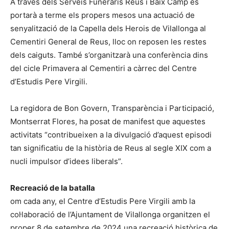
A través dels Serveis Funeraris Reus i Baix Camp es
portarà a terme els propers mesos una actuació de
senyalització de la Capella dels Herois de Vilallonga al
Cementiri General de Reus, lloc on reposen les restes
dels caiguts. També s’organitzarà una conferència dins
del cicle Primavera al Cementiri a càrrec del Centre
d’Estudis Pere Virgili.
La regidora de Bon Govern, Transparència i Participació,
Montserrat Flores, ha posat de manifest que aquestes
activitats “contribueixen a la divulgació d’aquest episodi
tan significatiu de la història de Reus al segle XIX com a
nucli impulsor d’idees liberals”.
Recreació de la batalla
om cada any, el Centre d’Estudis Pere Virgili amb la
col·laboració de l’Ajuntament de Vilallonga organitzen el
proper 8 de setembre de 2024 una recreació històrica de