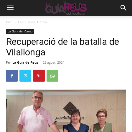
Inici
La Guia del Camp
La Guia del Camp
Recuperació de la batalla de
Vilallonga
Per
La Guia de Reus
-
23 agost, 2024