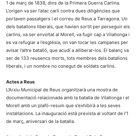
1 de març de 1838, dins de la Primera Guerra Carlina.
L’origen va ser l’atac carlí contra dues diligències que
portaven passatgers i el correu de Reus a Tarragona. Un
dels batallons liberals, que havien sortit per perseguir els
carlins, va ser envoltat al Morell, va fugir cap a Vilallonga i
es va refugiar a l’església, on van tocar les campanes per
avisar l’altre batalló, que acudí a alliberar-los. El balanç va
ser de 133 reusencs morts, tots membres dels batallons
liberals, i un nombre no conegut de soldats carlins.
Actes a Reus
L’Arxiu Municipal de Reus organitzarà una mostra de
documentació relacionada amb la batalla de Vilallonga i el
Morell amb un plafó-resum que s’exhibirà a les seves
instal·lacions. La inauguració està prevista al voltant de l’1
de març, aniversari de la batalla.