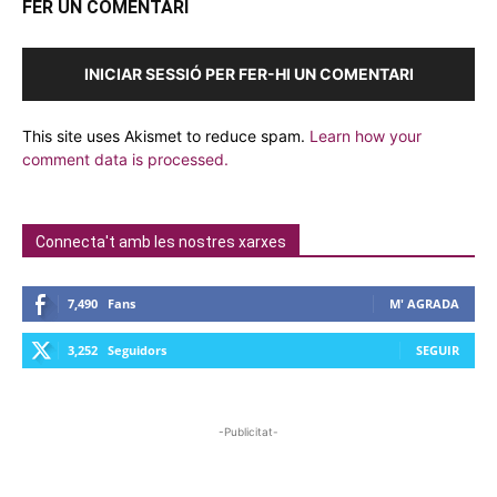
FER UN COMENTARI
INICIAR SESSIÓ PER FER-HI UN COMENTARI
This site uses Akismet to reduce spam.
Learn how your
comment data is processed.
Connecta't amb les nostres xarxes
7,490
Fans
M' AGRADA
3,252
Seguidors
SEGUIR
-Publicitat-