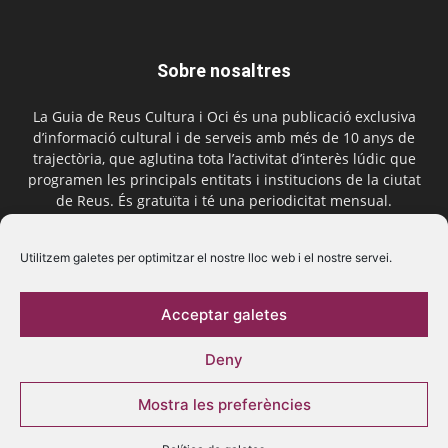
Sobre nosaltres
La Guia de Reus Cultura i Oci és una publicació exclusiva
d’informació cultural i de serveis amb més de 10 anys de
trajectòria, que aglutina tota l’activitat d’interès lúdic que
programen les principals entitats i institucions de la ciutat
de Reus. És gratuïta i té una periodicitat mensual.
Contactar-nos:
comercial@laguiadereus.com
Utilitzem galetes per optimitzar el nostre lloc web i el nostre servei.
Acceptar galetes
Segueix-nos
Deny
Mostra les preferències