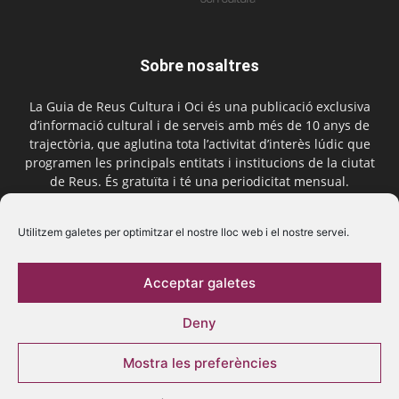
Sobre nosaltres
La Guia de Reus Cultura i Oci és una publicació exclusiva
d’informació cultural i de serveis amb més de 10 anys de
trajectòria, que aglutina tota l’activitat d’interès lúdic que
programen les principals entitats i institucions de la ciutat
de Reus. És gratuïta i té una periodicitat mensual.
Contactar-nos:
comercial@laguiadereus.com
Utilitzem galetes per optimitzar el nostre lloc web i el nostre servei.
Acceptar galetes
Segueix-nos
Deny
Mostra les preferències