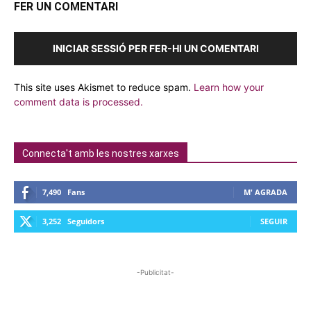
FER UN COMENTARI
INICIAR SESSIÓ PER FER-HI UN COMENTARI
This site uses Akismet to reduce spam.
Learn how your
comment data is processed.
Connecta't amb les nostres xarxes
7,490
Fans
M' AGRADA
3,252
Seguidors
SEGUIR
-Publicitat-