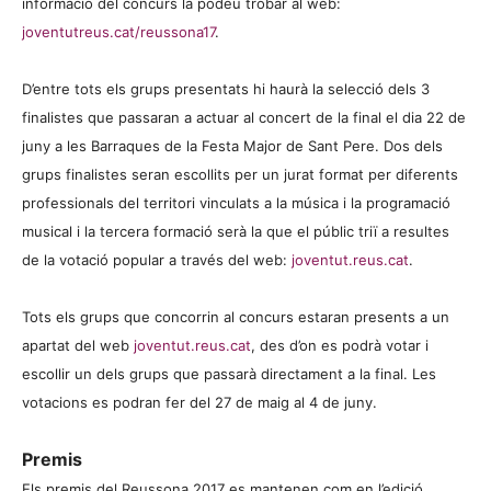
informació del concurs la podeu trobar al web:
joventutreus.cat/reussona17
.
D’entre tots els grups presentats hi haurà la selecció dels 3
finalistes que passaran a actuar al concert de la final el dia 22 de
juny a les Barraques de la Festa Major de Sant Pere. Dos dels
grups finalistes seran escollits per un jurat format per diferents
professionals del territori vinculats a la música i la programació
musical i la tercera formació serà la que el públic triï a resultes
de la votació popular a través del web:
joventut.reus.cat
.
Tots els grups que concorrin al concurs estaran presents a un
apartat del web
joventut.reus.cat
, des d’on es podrà votar i
escollir un dels grups que passarà directament a la final. Les
votacions es podran fer del 27 de maig al 4 de juny.
Premis
Els premis del Reussona 2017 es mantenen com en l’edició