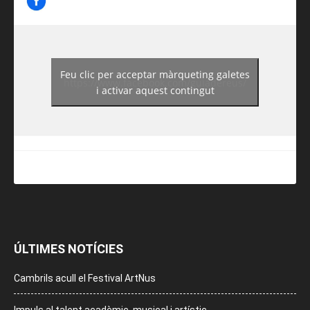
Feu clic per acceptar màrqueting galetes
https://www.facebook.com/guiadereus/
i activar aquest contingut
ÚLTIMES NOTÍCIES
Cambrils acull el Festival ArtNus
Impuls al talent acadèmic, musical i artístic