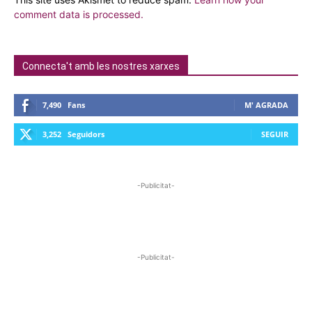
comment data is processed.
Connecta't amb les nostres xarxes
7,490
Fans
M' AGRADA
3,252
Seguidors
SEGUIR
-Publicitat-
-Publicitat-