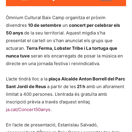
Òmnium Cultural Baix Camp organitza el pròxim
divendres
10 de setembre
un
concert per celebrar els
50 anys
de la seu territorial. Aquest migdia s’ha
presentat el cartell on s’han anunciat els grups que
actuaran.
Terra Ferma, Lobster Tribe i La tortuga que
nunca tuve
seran els encarregats de posar la música en
directe en una jornada festiva i reivindicativa.
L’acte tindrà lloc a la
plaça Alcalde Anton Borrell del Parc
Sant Jordi de Reus
a partir de les
21 h
amb un aforament
limitat a 400 persones. L’entrada és gratuïta amb
inscripció prèvia a través d’aquest enllaç
ja.cat/Concert50anys
.
En l’acte de presentació, Estanislau Salvadó,