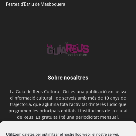
Festes d’Estiu de Masboquera
Sobre nosaltres
La Guia de Reus Cultura i Oci és una publicació exclusiva
d’informació cultural i de serveis amb més de 10 anys de
trajectòria, que aglutina tota l’activitat d’interès lúdic que
programen les principals entitats i institucions de la ciutat
de Reus. És gratuïta i té una periodicitat mensual.
Contactar-nos:
comercial@laguiadereus.com
Utilitzem galetes per optimitzar el nostre lloc web i el nostre servei.