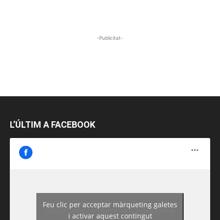
-Publicitat-
L’ÚLTIM A FACEBOOK
Feu clic per acceptar màrqueting galetes
https://www.facebook.com/guiadereus/
i activar aquest contingut