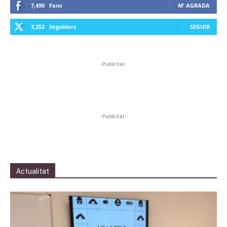
7,490
Fans
M' AGRADA
3,252
Seguidors
SEGUIR
-Publicitat-
-Publicitat-
Actualitat