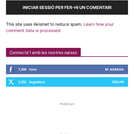
INICIAR SESSIÓ PER FER-HI UN COMENTARI
This site uses Akismet to reduce spam.
Learn how your
comment data is processed.
Connecta't amb les nostres xarxes
7,490
Fans
M' AGRADA
3,252
Seguidors
SEGUIR
-Publicitat-