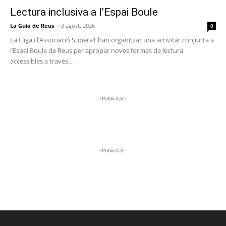
Lectura inclusiva a l’Espai Boule
La Guia de Reus
-
3 agost, 2026
0
La Lliga i l’Associació Supera’t han organitzat una activitat conjunta a
l’Espai Boule de Reus per apropar noves formes de lectura
accessibles a través...
-Publicitat-
-Publicitat-