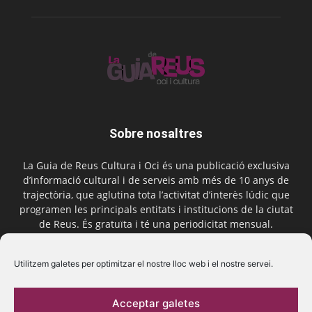
Sobre nosaltres
La Guia de Reus Cultura i Oci és una publicació exclusiva
d’informació cultural i de serveis amb més de 10 anys de
trajectòria, que aglutina tota l’activitat d’interès lúdic que
programen les principals entitats i institucions de la ciutat
de Reus. És gratuïta i té una periodicitat mensual.
Contactar-nos:
comercial@laguiadereus.com
Utilitzem galetes per optimitzar el nostre lloc web i el nostre servei.
Acceptar galetes
Segueix-nos