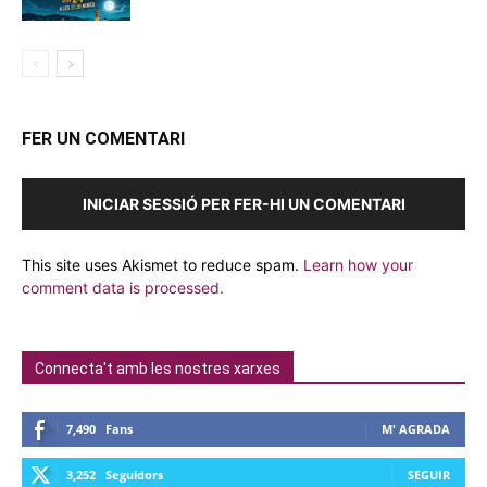
FER UN COMENTARI
INICIAR SESSIÓ PER FER-HI UN COMENTARI
This site uses Akismet to reduce spam.
Learn how your
comment data is processed.
Connecta't amb les nostres xarxes
7,490
Fans
M' AGRADA
3,252
Seguidors
SEGUIR