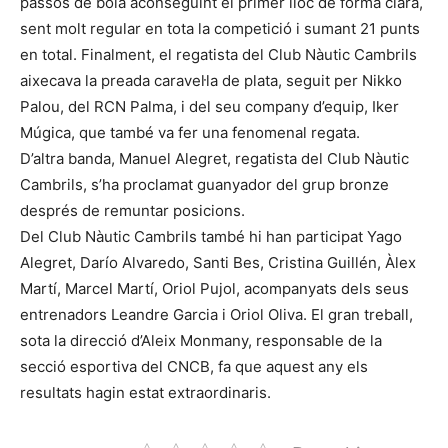
passos de boia aconseguint el primer lloc de forma clara,
sent molt regular en tota la competició i sumant 21 punts
en total. Finalment, el regatista del Club Nàutic Cambrils
aixecava la preada caravel·la de plata, seguit per Nikko
Palou, del RCN Palma, i del seu company d’equip, Iker
Múgica, que també va fer una fenomenal regata.
D’altra banda, Manuel Alegret, regatista del Club Nàutic
Cambrils, s’ha proclamat guanyador del grup bronze
després de remuntar posicions.
Del Club Nàutic Cambrils també hi han participat Yago
Alegret, Darío Alvaredo, Santi Bes, Cristina Guillén, Àlex
Martí, Marcel Martí, Oriol Pujol, acompanyats dels seus
entrenadors Leandre Garcia i Oriol Oliva. El gran treball,
sota la direcció d’Aleix Monmany, responsable de la
secció esportiva del CNCB, fa que aquest any els
resultats hagin estat extraordinaris.