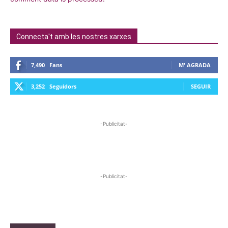
Connecta't amb les nostres xarxes
7,490
Fans
M' AGRADA
3,252
Seguidors
SEGUIR
-Publicitat-
-Publicitat-