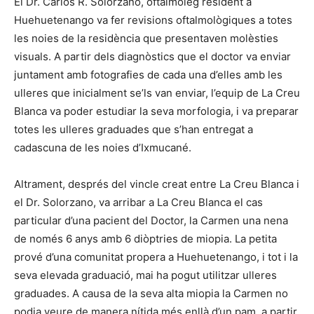
El Dr. Carlos R. Solorzano, oftalmòleg resident a
Huehuetenango va fer revisions oftalmològiques a totes
les noies de la residència que presentaven molèsties
visuals. A partir dels diagnòstics que el doctor va enviar
juntament amb fotografies de cada una d’elles amb les
ulleres que inicialment se’ls van enviar, l’equip de La Creu
Blanca va poder estudiar la seva morfologia, i va preparar
totes les ulleres graduades que s’han entregat a
cadascuna de les noies d’Ixmucané.
Altrament, després del vincle creat entre La Creu Blanca i
el Dr. Solorzano, va arribar a La Creu Blanca el cas
particular d’una pacient del Doctor, la Carmen una nena
de només 6 anys amb 6 diòptries de miopia. La petita
prové d’una comunitat propera a Huehuetenango, i tot i la
seva elevada graduació, mai ha pogut utilitzar ulleres
graduades. A causa de la seva alta miopia la Carmen no
podia veure de manera nítida més enllà d’un pam, a partir