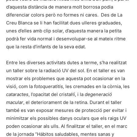
d’aquesta distància de manera molt borrosa podia
diferenciar colors però no formes ni cares. Des de La
Creu Blanca se li han facilitat dues ulleres graduades,
unes d’elles amb clip solar, d’aquesta manera la petita
podrà fer vida normal i desenvolupar-se al mateix ritme
que la resta d’infants de la seva edat.
Entre les diverses activitats dutes a terme, s’ha realitzat
un taller sobre la radiació UV del sol. En el taller es van
mostrar els problemes que aquesta pot ocasionar en la
visió, com la
fotoqueratitis,
les cremades en la còrnia, les
cataractes
, l’opacitat del cristal·lí, i la
degeneració
macular
, el deteriorament de la retina. Durant el taller
també es van exposar mesures de protecció per evitar i
minimitzar els possibles danys oculars que els raigs UV
poden ocasionar als ulls. Al finalitzar el taller, en el marc
de la jornada “Hábitos saludables, mentes sanas y