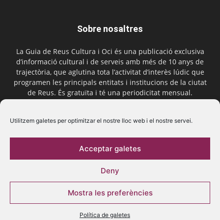
Sobre nosaltres
La Guia de Reus Cultura i Oci és una publicació exclusiva
d’informació cultural i de serveis amb més de 10 anys de
trajectòria, que aglutina tota l’activitat d’interès lúdic que
programen les principals entitats i institucions de la ciutat
de Reus. És gratuïta i té una periodicitat mensual.
Contactar-nos:
comercial@laguiadereus.com
Utilitzem galetes per optimitzar el nostre lloc web i el nostre servei.
Acceptar galetes
Segueix-nos
Deny
Mostra les preferències
Política de galetes
© 2016 La Guia de Reus | Creada per Be Marketing