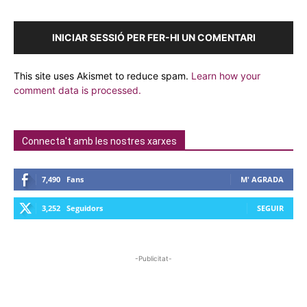
INICIAR SESSIÓ PER FER-HI UN COMENTARI
This site uses Akismet to reduce spam.
Learn how your
comment data is processed.
Connecta't amb les nostres xarxes
7,490
Fans
M' AGRADA
3,252
Seguidors
SEGUIR
-Publicitat-