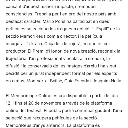
causant d’aquest manera impacte, i remouen
consciències. Treballa per i en pro del nostre país amb
destacat carácter. Mario Pons ha participat en dues
pel·lícules seleccionades d’aquesta edició, “L’Espill” de la
secció MemoriReus com a director, i la pel·lícula
inaugural, “Urraca. Caçador de rojos”, en que és co-
productor. El Premi d’Honor, de nova creació, reconeix la
trajectòria d’un professional vinculat a la creac ió, la
difusió i la conservació de les imatges d’arxiu i ha sigut
decidit per un jurat independent format per els experts
en arxius, Montserrat Bailac, Coia Escoda i Joaquim Nolla.
El Memorimage Online estarà disponible a partir del dia
12, i fins el 20 de novembre a través de la plataforma
online del festival. El públic podrà continuar gaudint d’una
selecció que recupera pel·lícules de la secció
MemoriReus d’anys anteriors. La plataforma és