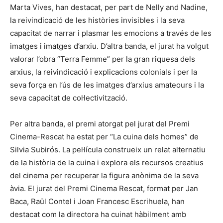
Marta Vives, han destacat, per part de Nelly and Nadine,
la reivindicació de les històries invisibles i la seva
capacitat de narrar i plasmar les emocions a través de les
imatges i imatges d’arxiu. D’altra banda, el jurat ha volgut
valorar l’obra “Terra Femme” per la gran riquesa dels
arxius, la reivindicació i explicacions colonials i per la
seva força en l’ús de les imatges d’arxius amateours i la
seva capacitat de col·lectivització.
Per altra banda, el premi atorgat pel jurat del Premi
Cinema-Rescat ha estat per “La cuina dels homes” de
Silvia Subirós. La pel·lícula construeix un relat alternatiu
de la història de la cuina i explora els recursos creatius
del cinema per recuperar la figura anònima de la seva
àvia. El jurat del Premi Cinema Rescat, format per Jan
Baca, Raül Contel i Joan Francesc Escrihuela, han
destacat com la directora ha cuinat hàbilment amb