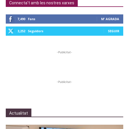
Connecta't amb les nostres xarxes
7,490
Fans
M' AGRADA
3,252
Seguidors
SEGUIR
-Publicitat-
-Publicitat-
Actualitat