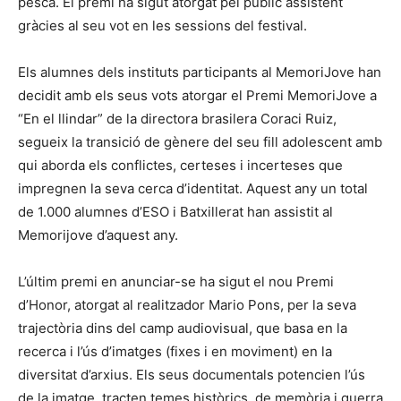
pesca. El premi ha sigut atorgat pel públic assistent
gràcies al seu vot en les sessions del festival.
Els alumnes dels instituts participants al MemoriJove han
decidit amb els seus vots atorgar el Premi MemoriJove a
“En el llindar” de la directora brasilera Coraci Ruiz,
segueix la transició de gènere del seu fill adolescent amb
qui aborda els conflictes, certeses i incerteses que
impregnen la seva cerca d’identitat. Aquest any un total
de 1.000 alumnes d’ESO i Batxillerat han assistit al
Memorijove d’aquest any.
L’últim premi en anunciar-se ha sigut el nou Premi
d’Honor, atorgat al realitzador Mario Pons, per la seva
trajectòria dins del camp audiovisual, que basa en la
recerca i l’ús d’imatges (fixes i en moviment) en la
diversitat d’arxius. Els seus documentals potencien l’ús
de la imatge, tracten temes històrics, de memòria i guerra