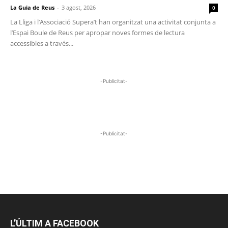
La Guia de Reus
-
3 agost, 2026
0
La Lliga i l’Associació Supera’t han organitzat una activitat conjunta a
l’Espai Boule de Reus per apropar noves formes de lectura
accessibles a través...
-Publicitat-
-Publicitat-
L’ÚLTIM A FACEBOOK