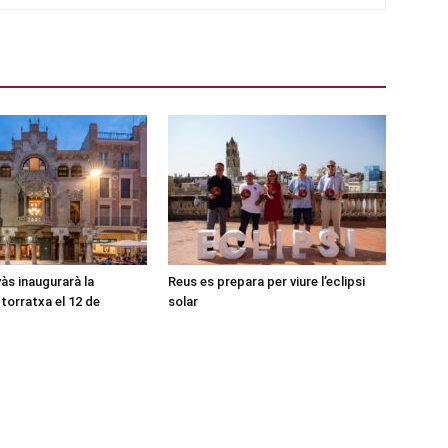
às inaugurarà la
Reus es prepara per viure l’eclipsi
torratxa el 12 de
solar