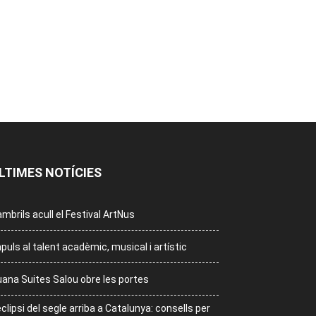
LTIMES NOTÍCIES
mbrils acull el Festival ArtNus
puls al talent acadèmic, musical i artístic
ana Suites Salou obre les portes
eclipsi del segle arriba a Catalunya: consells per