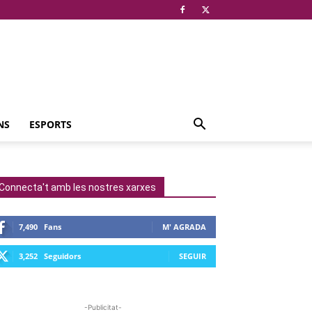
NS
ESPORTS
Connecta't amb les nostres xarxes
7,490
Fans
M' AGRADA
3,252
Seguidors
SEGUIR
-Publicitat-