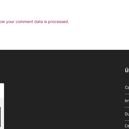
ow your comment data is processed.
Ú
Ca
Im
Du
L’