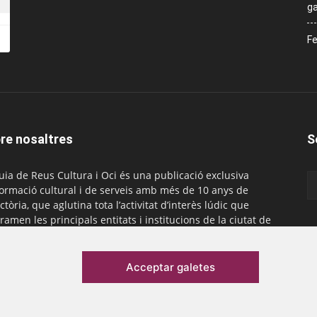
ga
Fe
re nosaltres
S
uia de Reus Cultura i Oci és una publicació exclusiva
formació cultural i de serveis amb més de 10 anys de
ctòria, que aglutina tota l’activitat d’interès lúdic que
ramen les principals entitats i institucions de la ciutat de
. És gratuïta i té una periodicitat mensual.
actar-nos:
comercial@laguiadereus.com
Acceptar galetes