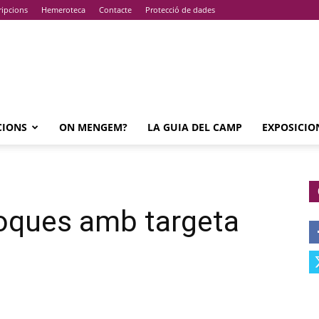
ripcions
Hemeroteca
Contacte
Protecció de dades
CIONS
ON MENGEM?
LA GUIA DEL CAMP
EXPOSICIO
coques amb targeta