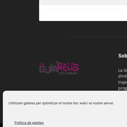
Sob
La G
d’in
traje
prog
Reus
Utilitzem galetes per optimitzar el nostre lloc web i el nostre servei.
Cont
Política de galetes