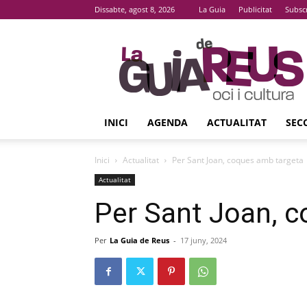
Dissabte, agost 8, 2026
La Guia
Publicitat
Subsc
La
Guia
De
Reus
INICI
AGENDA
ACTUALITAT
SEC
Inici
Actualitat
Per Sant Joan, coques amb targeta
Actualitat
Per Sant Joan, 
Per
La Guia de Reus
-
17 juny, 2024