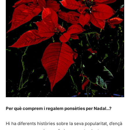
Per què comprem i regalem ponsèties per Nadal…?
Hi ha diferents històries sobre la seva popularitat, d’ençà