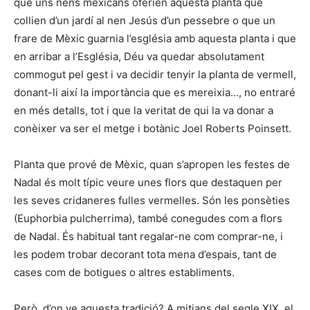
que uns nens mexicans oferien aquesta planta que
collien d’un jardí al nen Jesús d’un pessebre o que un
frare de Mèxic guarnia l’església amb aquesta planta i que
en arribar a l’Església, Déu va quedar absolutament
commogut pel gest i va decidir tenyir la planta de vermell,
donant-li així la importància que es mereixia…, no entraré
en més detalls, tot i que la veritat de qui la va donar a
conèixer va ser el metge i botànic Joel Roberts Poinsett.
Planta que prové de Mèxic, quan s’apropen les festes de
Nadal és molt típic veure unes flors que destaquen per
les seves cridaneres fulles vermelles. Són les ponsèties
(Euphorbia pulcherrima), també conegudes com a flors
de Nadal. És habitual tant regalar-ne com comprar-ne, i
les podem trobar decorant tota mena d’espais, tant de
cases com de botigues o altres establiments.
Però, d’on ve aquesta tradició? A mitjans del segle XIX, el