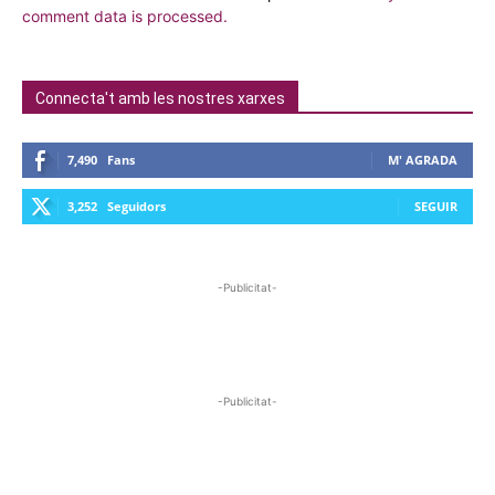
comment data is processed.
Connecta't amb les nostres xarxes
7,490
Fans
M' AGRADA
3,252
Seguidors
SEGUIR
-Publicitat-
-Publicitat-