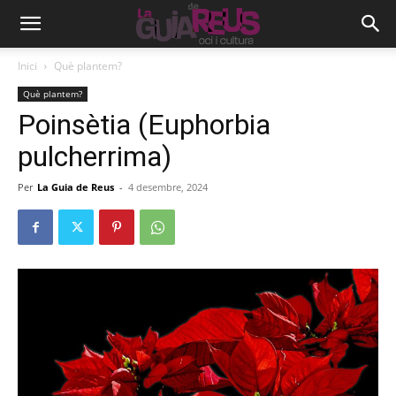
Inici
Què plantem?
Què plantem?
Poinsètia (Euphorbia
pulcherrima)
Per
La Guia de Reus
-
4 desembre, 2024