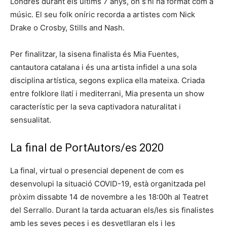
Londres durant els últims 7 anys, on s’hi ha format com a
músic. El seu folk oníric recorda a artistes com Nick
Drake o Crosby, Stills and Nash.
Per finalitzar, la sisena finalista és Mia Fuentes,
cantautora catalana i és una artista infidel a una sola
disciplina artística, segons explica ella mateixa. Criada
entre folklore llatí i mediterrani, Mia presenta un show
característic per la seva captivadora naturalitat i
sensualitat.
La final de PortAutors/es 2020
La final, virtual o presencial depenent de com es
desenvolupi la situació COVID-19, està organitzada pel
pròxim dissabte 14 de novembre a les 18:00h al Teatret
del Serrallo. Durant la tarda actuaran els/les sis finalistes
amb les seves peces i es desvetllaran els i les