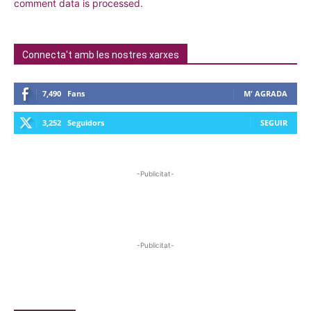
comment data is processed.
Connecta't amb les nostres xarxes
7,490
Fans
M' AGRADA
3,252
Seguidors
SEGUIR
-Publicitat-
-Publicitat-