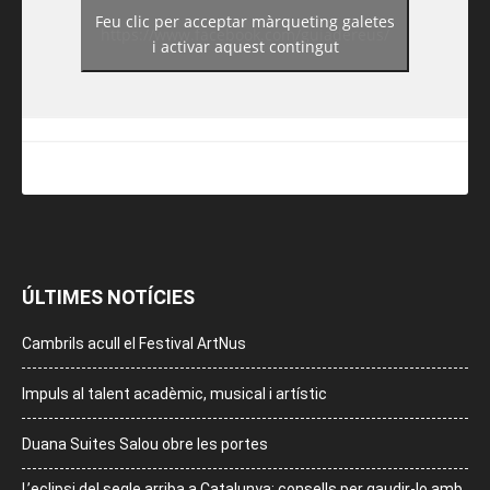
Feu clic per acceptar màrqueting galetes
https://www.facebook.com/guiadereus/
i activar aquest contingut
ÚLTIMES NOTÍCIES
Cambrils acull el Festival ArtNus
Impuls al talent acadèmic, musical i artístic
Duana Suites Salou obre les portes
L’eclipsi del segle arriba a Catalunya: consells per gaudir-lo amb