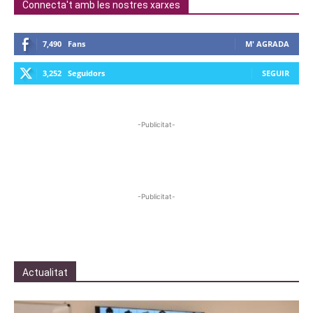
Connecta't amb les nostres xarxes
7,490
Fans
M' AGRADA
3,252
Seguidors
SEGUIR
-Publicitat-
-Publicitat-
Actualitat