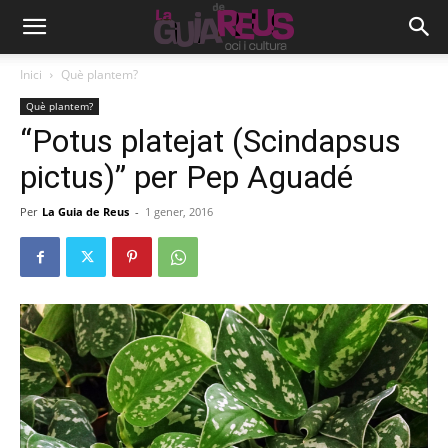
Inici
Què plantem?
Què plantem?
“Potus platejat (Scindapsus
pictus)” per Pep Aguadé
Per
La Guia de Reus
-
1 gener, 2016