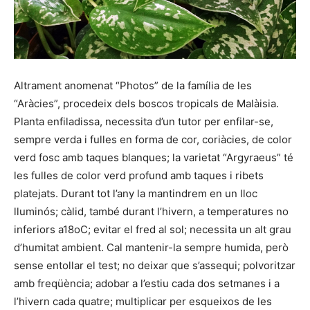
Altrament anomenat “Photos” de la família de les
“Aràcies”, procedeix dels boscos tropicals de Malàisia.
Planta enfiladissa, necessita d’un tutor per enfilar-se,
sempre verda i fulles en forma de cor, coriàcies, de color
verd fosc amb taques blanques; la varietat “Argyraeus” té
les fulles de color verd profund amb taques i ribets
platejats. Durant tot l’any la mantindrem en un lloc
lluminós; càlid, també durant l’hivern, a temperatures no
inferiors a18oC; evitar el fred al sol; necessita un alt grau
d’humitat ambient. Cal mantenir-la sempre humida, però
sense entollar el test; no deixar que s’assequi; polvoritzar
amb freqüència; adobar a l’estiu cada dos setmanes i a
l’hivern cada quatre; multiplicar per esqueixos de les