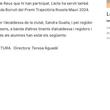
 Reus que hi han participat. L’acte ha servit també
agda Borrull del Premi Trajectòria Roseta Mauri 2024.
L
La
r l’alcaldessa de la ciutat, Sandra Guaita, i pel regidor
La
sens, a banda d’altres tinents d’alcaldessa i regidors i
ac
urats als alumnes han estat els següents:
no
URA. Directora: Teresa Aguadé