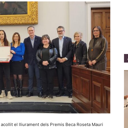
 acollit el lliurament dels Premis Beca Roseta Mauri