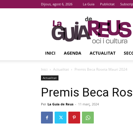
Dijous, agost 6, 2026
La Guia
Publicitat
Subscri
La
Guia
De
Reus
INICI
AGENDA
ACTUALITAT
SEC
Inici
Actualitat
Premis Beca Roseta Mauri 2024
Actualitat
Premis Beca Ros
Per
La Guia de Reus
-
11 març, 2024