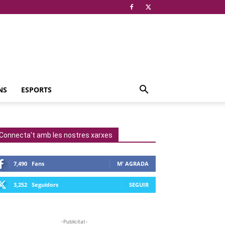
NS
ESPORTS
Connecta't amb les nostres xarxes
7,490
Fans
M' AGRADA
3,252
Seguidors
SEGUIR
-Publicitat-