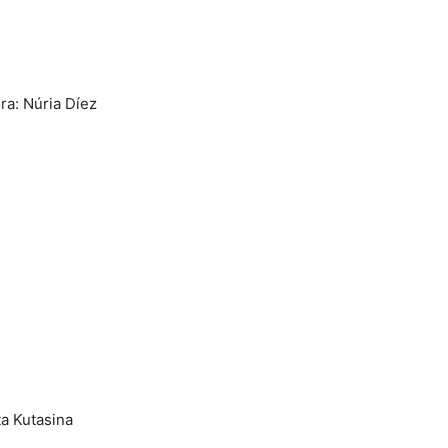
a: Núria Díez
eta Kutasina