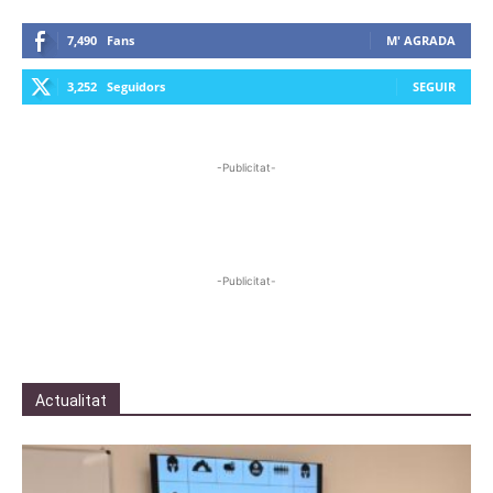
7,490
Fans
M' AGRADA
3,252
Seguidors
SEGUIR
-Publicitat-
-Publicitat-
Actualitat