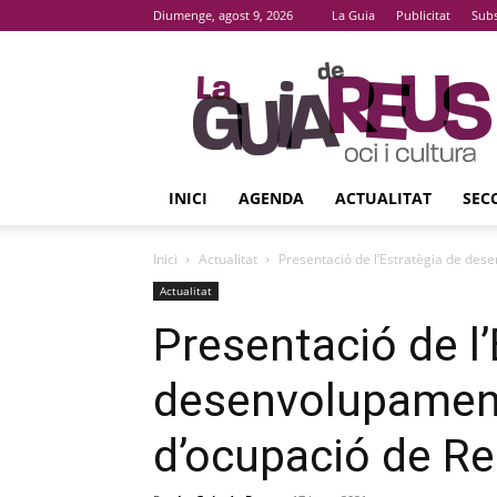
Diumenge, agost 9, 2026
La Guia
Publicitat
Subs
La
Guia
De
Reus
INICI
AGENDA
ACTUALITAT
SEC
Inici
Actualitat
Presentació de l’Estratègia de des
Actualitat
Presentació de l’
desenvolupament
d’ocupació de R