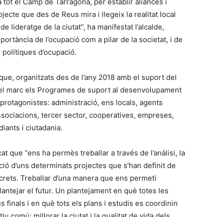
a tot el Camp de Tarragona, per establir aliances i
rojecte que des de Reus mira i llegeix la realitat local
e lideratge de la ciutat”, ha manifestat l’alcalde,
portància de l’ocupació com a pilar de la societat, i de
r polítiques d’ocupació.
a que, organitzats des de l’any 2018 amb el suport del
 el marc els Programes de suport al desenvolupament
s protagonistes: administració, ens locals, agents
ssociacions, tercer sector, cooperatives, empreses,
iants i ciutadania.
t que “ens ha permès treballar a través de l’anàlisi, la
ecució d’uns determinats projectes que s’han definit de
rets. Treballar d’una manera que ens permeti
ntejar el futur. Un plantejament en què totes les
 finals i en què tots els plans i estudis es coordinin
u comú: millorar la ciutat i la qualitat de vida dels