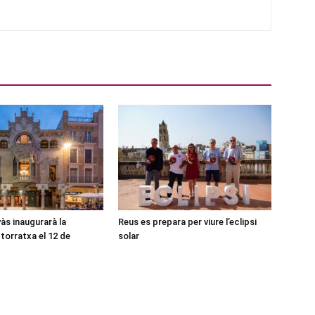
às inaugurarà la
Reus es prepara per viure l’eclipsi
torratxa el 12 de
solar