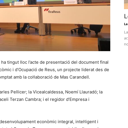
L
La
La
ac
no
n ha tingut lloc l’acte de presentació del document final
òmic i d’Ocupació de Reus, un projecte liderat des de
omptat amb la col·laboració de Mas Carandell.
Carles Pellicer; la Vicealcaldessa, Noemí Llauradó; la
raceli Terzan Cambra; i el regidor d’Empresa i
desenvolupament econòmic integral, intel·ligent i