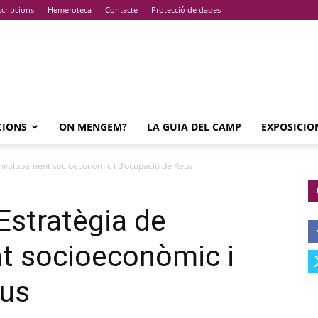
cripcions
Hemeroteca
Contacte
Protecció de dades
CIONS
ON MENGEM?
LA GUIA DEL CAMP
EXPOSICIO
envolupament socioeconòmic i d’ocupació de Reus
Estratègia de
 socioeconòmic i
eus