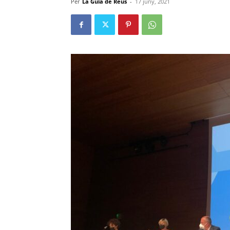
Per
La Guia de Reus
-
17 juny, 2021