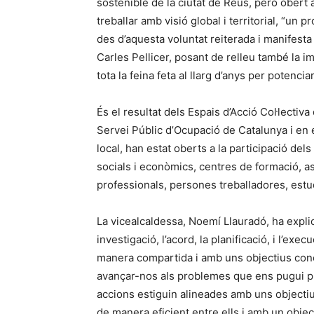
sostenible de la ciutat de Reus, però obert 
treballar amb visió global i territorial, “un p
des d’aquesta voluntat reiterada i manifesta d
Carles Pellicer, posant de relleu també la im
tota la feina feta al llarg d’anys per potencia
És el resultat dels Espais d’Acció Col·lectiv
Servei Públic d’Ocupació de Catalunya i en
local, han estat oberts a la participació del
socials i econòmics, centres de formació, a
professionals, persones treballadores, estud
La vicealcaldessa, Noemí Llauradó, ha explica
investigació, l’acord, la planificació, i l’ex
manera compartida i amb uns objectius conc
avançar-nos als problemes que ens pugui pla
accions estiguin alineades amb uns objectius
de manera eficient entre ells i amb un objecti