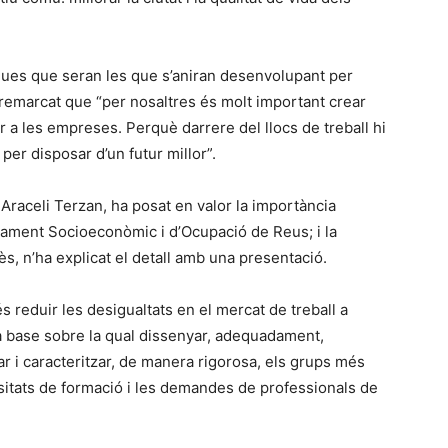
iques que seran les que s’aniran desenvolupant per
a remarcat que “per nosaltres és molt important crear
r a les empreses. Perquè darrere del llocs de treball hi
er disposar d’un futur millor”.
 Araceli Terzan, ha posat en valor la importància
pament Socioeconòmic i d’Ocupació de Reus; i la
s, n’ha explicat el detall amb una presentació.
és reduir les desigualtats en el mercat de treball a
t la base sobre la qual dissenyar, adequadament,
ar i caracteritzar, de manera rigorosa, els grups més
ssitats de formació i les demandes de professionals de