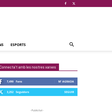
NS
ESPORTS
Connecta't amb les nostres xarxes
7,490
Fans
M' AGRADA
3,252
Seguidors
SEGUIR
-Publicitat-