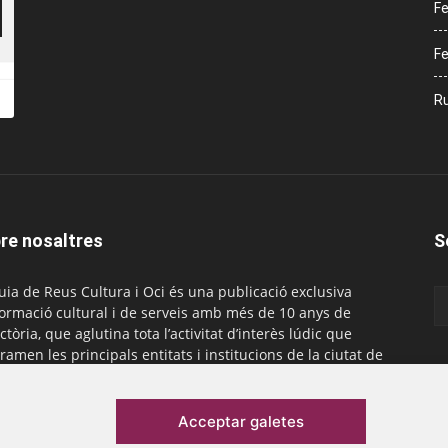
Fe
Fe
Ru
re nosaltres
S
uia de Reus Cultura i Oci és una publicació exclusiva
formació cultural i de serveis amb més de 10 anys de
ctòria, que aglutina tota l’activitat d’interès lúdic que
ramen les principals entitats i institucions de la ciutat de
. És gratuïta i té una periodicitat mensual.
actar-nos:
comercial@laguiadereus.com
Acceptar galetes