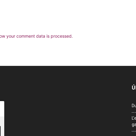
ow your comment data is processed.
Ú
Du
L’
ga