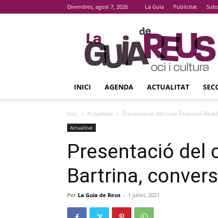
Divendres, agost 7, 2026
La Guia
Publicitat
Subs
La
Guia
De
Reus
INICI
AGENDA
ACTUALITAT
SEC
Inici
Actualitat
Presentació del cicle Prosceni Red
Actualitat
Presentació del 
Bartrina, conver
Per
La Guia de Reus
-
1 juliol, 2021