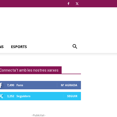
NS
ESPORTS
Connecta't amb les nostres xarxes
7,490
Fans
M' AGRADA
3,252
Seguidors
SEGUIR
-Publicitat-