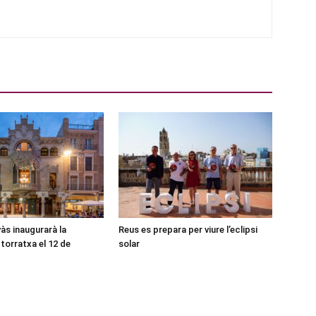
às inaugurarà la
Reus es prepara per viure l’eclipsi
torratxa el 12 de
solar