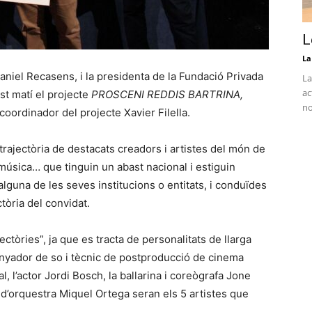
L
La
 Daniel Recasens, i la presidenta de la Fundació Privada
La
ac
t matí el projecte
PROSCENI REDDIS BARTRINA,
no
coordinador del projecte Xavier Filella.
 trajectòria de destacats creadors i artistes del món de
música… que tinguin un abast nacional i estiguin
alguna de les seves institucions o entitats, i conduïdes
tòria del convidat.
ectòries”, ja que es tracta de personalitats de llarga
nyador de so i tècnic de postproducció de cinema
al, l’actor Jordi Bosch, la ballarina i coreògrafa Jone
or d’orquestra Miquel Ortega seran els 5 artistes que