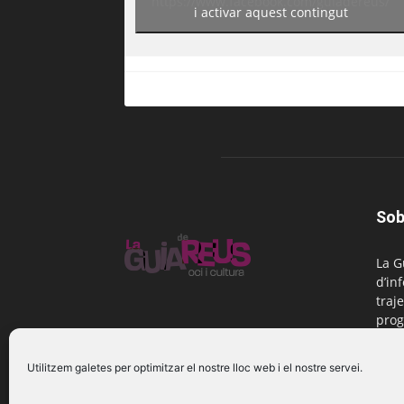
https://www.facebook.com/guiadereus/
i activar aquest contingut
Sob
La G
d’in
traje
prog
Reus
Utilitzem galetes per optimitzar el nostre lloc web i el nostre servei.
Cont