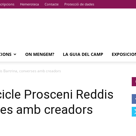
cripcions
Hemeroteca
Contacte
Protecció de dades
CIONS
ON MENGEM?
LA GUIA DEL CAMP
EXPOSICIO
dis Bartrina, converses amb creadors
cicle Prosceni Reddis
ses amb creadors