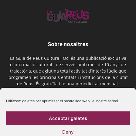
Sobre nosaltres
La Guia de Reus Cultura i Oci és una publicació exclusiva
d’informació cultural i de serveis amb més de 10 anys de
trajectòria, que aglutina tota l’activitat d’interès lúdic que
programen les principals entitats i institucions de la ciutat
de Reus. És gratuïta i té una periodicitat mensual.
Contactar-nos:
comercial@laguiadereus.com
Utilitzem galetes per optimitzar el nostre lloc web i el nostre servei.
Acceptar galetes
Segueix-nos
Deny