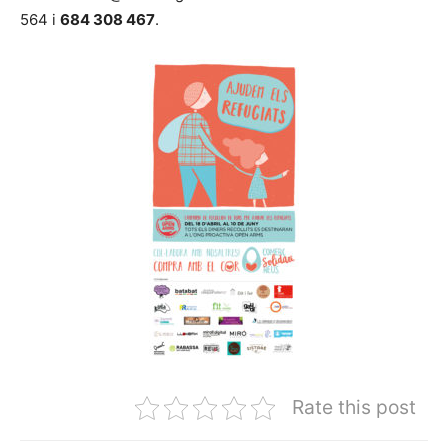
564 i
684 308 467
.
Rate this post