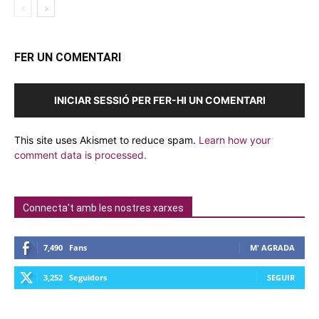
FER UN COMENTARI
INICIAR SESSIÓ PER FER-HI UN COMENTARI
This site uses Akismet to reduce spam.
Learn how your
comment data is processed.
Connecta't amb les nostres xarxes
7,490
Fans
M' AGRADA
3,252
Seguidors
SEGUIR